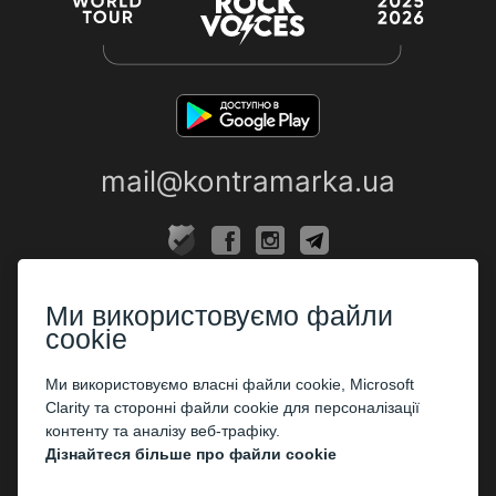
mail@kontramarka.ua
ПРО НАС
Ми використовуємо файли
Каси
cookie
ПАРТНЕРАМ
Ми використовуємо власні файли cookie, Microsoft
Clarity та сторонні файли cookie для персоналізації
Організаторам
контенту та аналізу веб-трафіку.
Корпоративним клієнтам
Дізнайтеся більше про файли cookie
ОПЛАТА