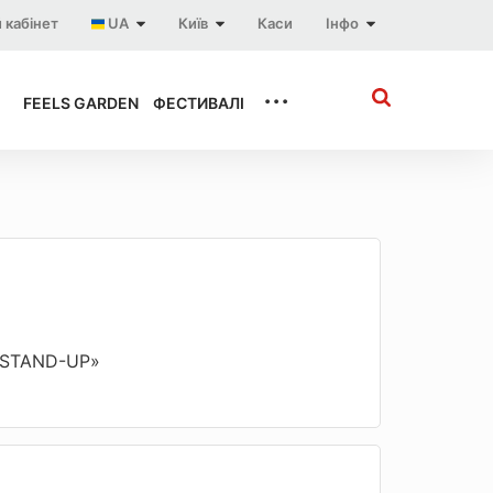
 кабінет
UA
Київ
Каси
Інфо
...
FEELS GARDEN
ФЕСТИВАЛІ
 «STAND-UP»