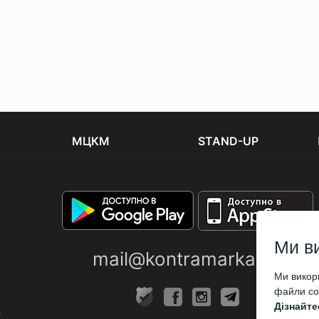
МЦКМ
STAND-UP
Ми в
mail@kontramarka.ua
Ми викори
файли coo
Дізнайте