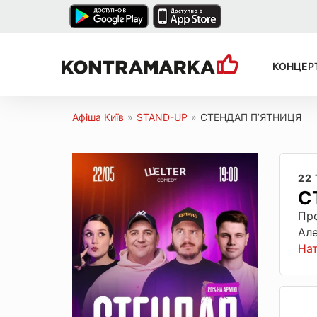
КОНЦЕР
Афіша Київ
»
STAND-UP
»
СТЕНДАП П’ЯТНИЦЯ
22
С
Про
Але
На