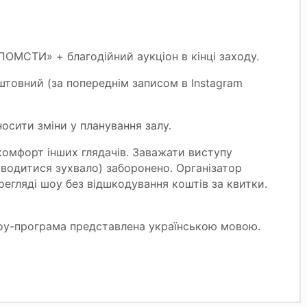
ОМСТИ» + благодійний аукціон в кінці заходу.
штовний (за попереднім записом в Instagram
осити зміни у планування залу.
омфорт інших глядачів. Заважати виступу
оводитися зухвало) заборонено. Організатор
егляді шоу без відшкодування коштів за квитки.
Шоу-програма представлена українською мовою.