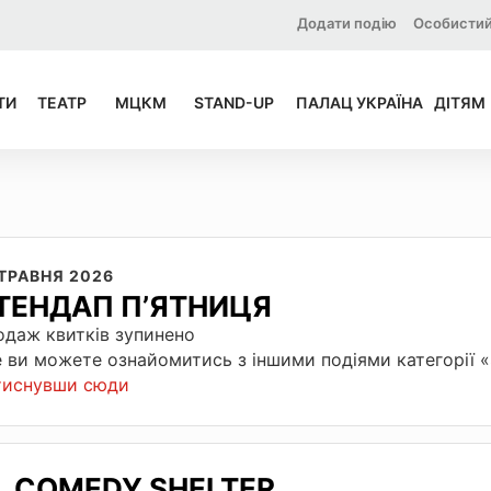
Додати подію
Особистий
ТИ
ТЕАТР
МЦКМ
STAND-UP
ПАЛАЦ УКРАЇНА
ДІТЯМ
 ТРАВНЯ 2026
ТЕНДАП П’ЯТНИЦЯ
даж квитків зупинено
 ви можете ознайомитись з іншими подіями категорії
тиснувши сюди
COMEDY SHELTER