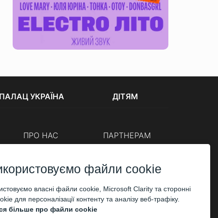
ПАЛАЦ УКРАЇНА
ДІТЯМ
ПРО НАС
ПАРТНЕРАМ
Каси
Організаторам
Корпоративним клієнтам
икористовуємо файли cookie
ОПЛАТА
стовуємо власні файли cookie, Microsoft Clarity та сторонні
kie для персоналізації контенту та аналізу веб-трафіку.
ся більше про файли cookie