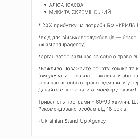
АЛІСА ІСАЄВА
МИКИТА СКРЕМІНСЬКИЙ
* 20% прибутку на потреби БФ «КРИЛА П
*вхід для військовослужбовців — безко
@uastandupagency).
*організатор залишає за собою право вн
*Важливо!Поважайте роботу коміка та к
(вигукувати, голосно розмовляти або п
залишає за собою право відмовити у пер
Давайте створювати атмосферу разом!
Тривалість програми – 60-90 хвилин. 
Рекомендовано особам від 18 років.
«Ukrainian Stand-Up Agency»