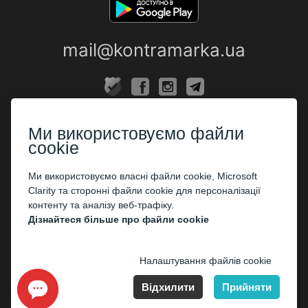
mail@kontramarka.ua
ПРО НАС
Ми використовуємо файли
Каси
cookie
ПАРТНЕРАМ
Ми використовуємо власні файли cookie, Microsoft
Clarity та сторонні файли cookie для персоналізації
Організаторам
контенту та аналізу веб-трафіку.
Корпоративним клієнтам
Дізнайтеся більше про файли cookie
ОПЛАТА
Налаштування файлів cookie
Відхилити
Прийняти