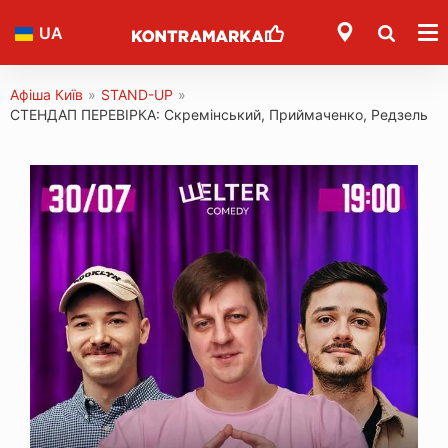
UA
Афіша Київ
»
STAND-UP
»
СТЕНДАП ПЕРЕВІРКА: Скремінський, Приймаченко, Редзель