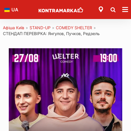
UA
Афіша Київ
»
STAND-UP
»
COMEDY SHELTER
»
СТЕНДАП ПЕРЕВІРКА: Янгулов, Пучков, Редзель