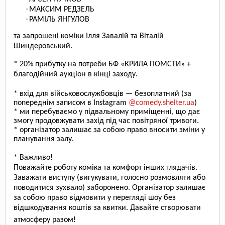
·
МАКСИМ РЕДЗЕЛЬ
·
РАМІЛЬ ЯНГУЛОВ
та запрошені коміки Ілля Завалій та Віталій
Шиндеровський.
*
20% прибутку на потреби БФ «КРИЛА ПОМСТИ»
+
благодійний аукціон в кінці заходу.
* вхід для військовослужбовців — безоплатний (за
попереднім записом в Instagram
@comedy.shelter.ua
)
* ми перебуваємо у підвальному приміщенні, що дає
змогу продовжувати захід під час повітряної тривоги.
*
організатор залишає за собою право вносити зміни у
планування залу.
*
Важливо!
Поважайте роботу коміка та комфорт інших глядачів.
Заважати виступу (вигукувати, голосно розмовляти або
поводитися зухвало) заборонено. Організатор залишає
за собою право відмовити у перегляді шоу без
відшкодування коштів за квитки. Давайте створювати
атмосферу разом!