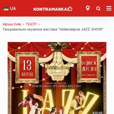
UA
Афіша Київ
»
ТЕАТР
»
Танцювально-музична вистава “Неймовірне JAZZ SHOW”