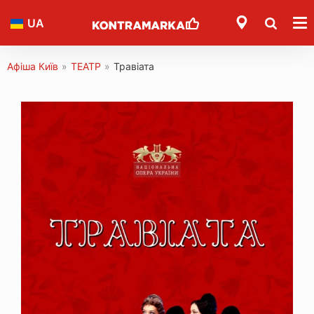
UA
Афіша Київ
»
ТЕАТР
»
Травіата