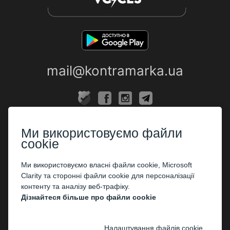
mail@kontramarka.ua
ПРО НАС
Ми використовуємо файли
Каси
cookie
ПАРТНЕРАМ
Ми використовуємо власні файли cookie, Microsoft
Clarity та сторонні файли cookie для персоналізації
Організаторам
контенту та аналізу веб-трафіку.
Корпоративним клієнтам
Дізнайтеся більше про файли cookie
ОПЛАТА
Налаштування файлів cookie