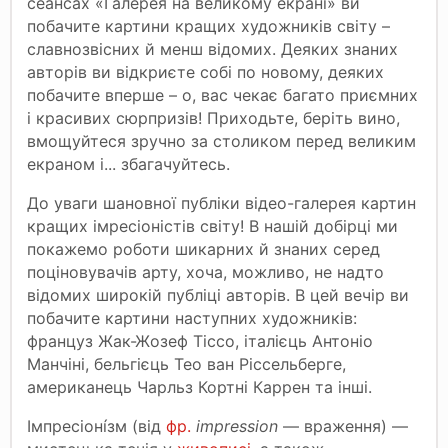
сеансах «Галерея на великому екрані» ви
побачите картини кращих художників світу –
славнозвісних й менш відомих. Деяких знаних
авторів ви відкриєте собі по новому, деяких
побачите вперше – о, вас чекає багато приємних
і красивих сюрпризів! Приходьте, беріть вино,
вмощуйтеся зручно за столиком перед великим
екраном і... збагачуйтесь.
До уваги шановної публіки відео-галерея картин
кращих імресіоністів світу! В нашій добірці ми
покажемо роботи шикарних й знаних серед
поціновувачів арту, хоча, можливо, не надто
відомих широкій публіці авторів. В цей вечір ви
побачите картини наступних художників:
француз Жак-Жозеф Тіссо, італієць Антоніо
Манчіні, бельгієць Тео ван Ріссельберге,
американець Чарльз Кортні Каррен та інші.
Імпресіоні́зм (від
фр.
impression
— враження) —