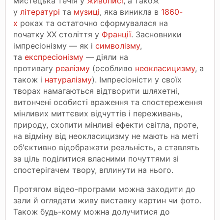
мистецька течія у
живописі
, а також
у
літературі
та
музиці
, яка виникла в
1860-
х
роках та остаточно сформувалася на
початку XX століття у
Франції
. Засновники
імпресіонізму — як і
символізму
,
та
експресіонізму
— діяли на
противагу
реалізму
(особливо
неокласицизму
, а
також і
натуралізму
). Імпресіоністи у своїх
творах намагаються відтворити шляхетні,
витончені особисті враження та спостереження
мінливих миттєвих відчуттів і переживань,
природу, схопити мінливі ефекти світла, проте,
на відміну від неокласицизму не мають на меті
об'єктивно відображати реальність, а ставлять
за ціль поділитися власними почуттями зі
спостерігачем твору, вплинути на нього.
Протягом відео-програми можна заходити до
зали й оглядати живу виставку картин чи фото.
Також будь-кому можна долучитися до