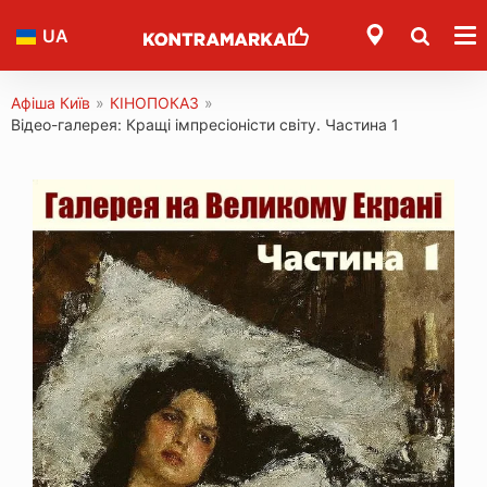
UA
Афіша Київ
»
КІНОПОКАЗ
»
Відео-галерея: Кращі імпресіоністи світу. Частина 1