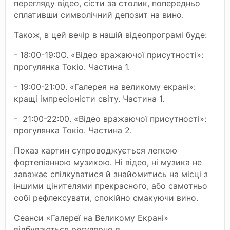
перегляду відео, сісти за столик, попередньо
сплативши символічний депозит на вино.
Taкoж, в цeй вeчiр в нaшiй відeoпpoгpaмі бyдe:
- 18:00-19:0О. «Відео вражаючої присутності»:
прогулянка Токіо. Частина 1.
- 19:00-21:00. «Галерея на великому екрані»:
кращі імпресіоністи світу. Частина 1.
- 21:00-22:00. «Відео вражаючої присутності»:
прогулянка Токіо. Частина 2.
Показ картин супроводжується легкою
фортепіанною музикою. Ні відео, ні музика не
заважає спілкуватися й знайомитись на місці з
іншими цінителями прекрасного, або самотньо
собі рефлексувати, спокійно смакуючи вино.
Сеанси «Галереї на Великому Екрані»
відбуваються регулярно в