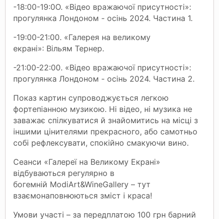
-
18:00-19:0О. «Відео вражаючої присутності»:
прогулянка Лондоном - осінь 2024. Частина 1.
-
19:00-21:00. «Галерея на великому
екрані»: Вільям Тернер.
-
21:00-22:00. «Відео вражаючої присутності»:
прогулянка Лондоном - осінь 2024. Частина 2.
Показ картин супроводжується легкою
фортепіанною музикою. Ні відео, ні музика не
заважає спілкуватися й знайомитись на місці з
іншими цінителями прекрасного, або самотньо
собі рефлексувати, спокійно смакуючи вино
.
Сеанси «Галереї на Великому Екрані»
відбуваються регулярно в
богемній ModiArt&WineGallery – тут
взаємонаповнюються зміст і краса!
Умови участі – за передплатою 100 грн барний