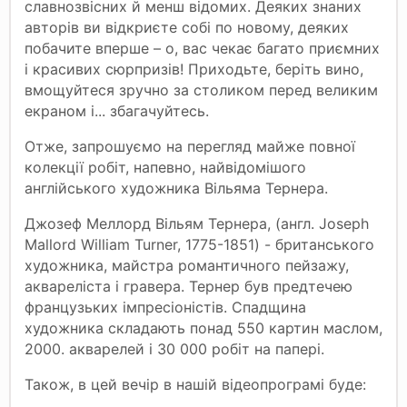
славнозвісних й менш відомих. Деяких знаних
авторів ви відкриєте собі по новому, деяких
побачите вперше – о, вас чекає багато приємних
і красивих сюрпризів! Приходьте, беріть вино,
вмощуйтеся зручно за столиком перед великим
екраном і... збагачуйтесь.
Отже, запрошуємо на перегляд майже повної
колекції робіт, напевно, найвідомішого
англійського художника Вільяма Тернера.
Джозеф Меллорд Вільям Тернера, (англ. Joseph
Mallord William Turner, 1775-1851) - британського
художника, майстра романтичного пейзажу,
аквареліста і гравера. Тернер був предтечею
французьких імпресіоністів. Спадщина
художника складають понад 550 картин маслом,
2000. акварелей і 30 000 робіт на папері.
Taкoж, в цeй вeчiр в нaшiй відeoпpoгpaмі бyдe: