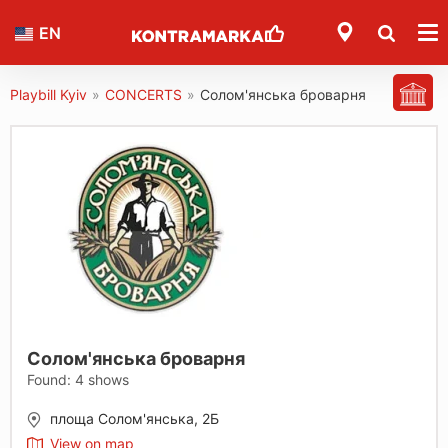
EN
Playbill Kyiv
»
CONCERTS
»
Солом'янська броварня
Солом'янська броварня
Found:
4
shows
площа Солом'янська, 2Б
View on map