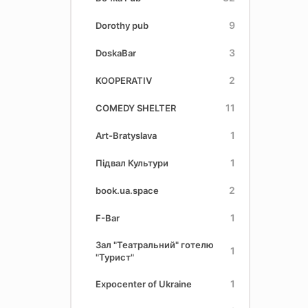
9
Dorothy pub
3
DoskaBar
2
KOOPERATIV
11
COMEDY SHELTER
1
Art-Bratyslava
1
Підвал Культури
2
book.ua.space
1
F-Bar
Зал "Театральний" готелю
1
"Турист"
1
Expocenter of Ukraine