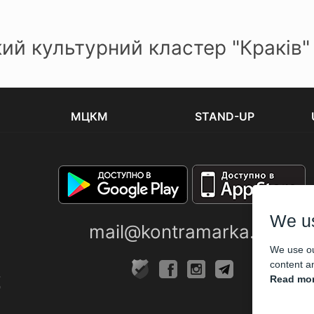
ий культурний кластер "Краків" 
МЦКМ
STAND-UP
We u
mail@kontramarka.ua
We use ou
content an
Read mor