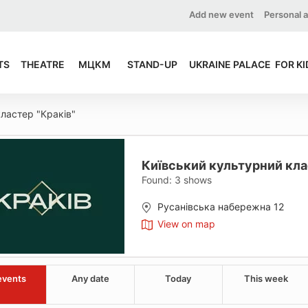
Add new event
Personal 
TS
THEATRE
МЦКМ
STAND-UP
UKRAINE PALACE
FOR KI
кластер "Краків"
Київський культурний кла
Found:
3
shows
Русанівська набережна 12
View on map
events
Any date
Today
This week