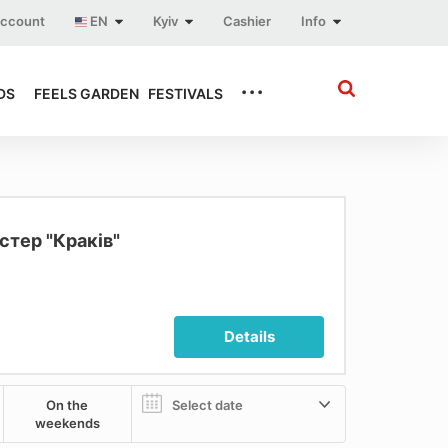
account
EN
Kyiv
Cashier
Info
...
DS
FEELS GARDEN
FESTIVALS
стер "Краків"
Details
On the
weekends