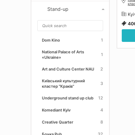
кла
Stand-up
Kyi
40
1
Dom Kino
National Palace of Arts
1
«Ukraine»
2
Art and Culture Center NAU
Київський культурний
3
кластер "Краків"
12
Underground stand up club
4
Komediant Kyiv
8
Creative Quarter
32
Бочка Pub