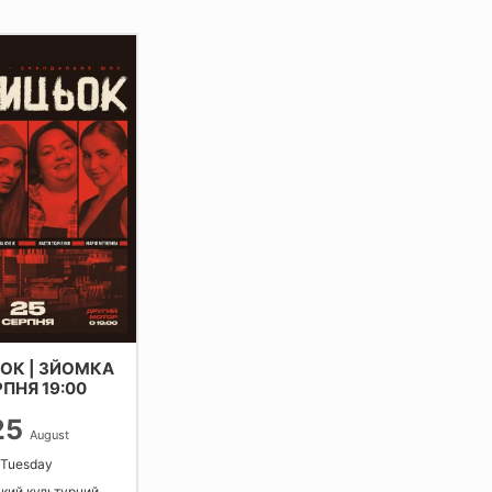
ОК | ЗЙОМКА
РПНЯ 19:00
25
August
 Tuesday
кий культурний