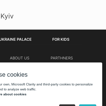
Kyiv
UKRAINE PALACE
FOR KIDS
ABOUT US
PARTHNERS
Cashier
The organizers
Corporate customers
se cookies
PAYMENT
r own, Microsoft Clarity and third-party cookies to personalize
d to analyze web traffic.
e about cookies