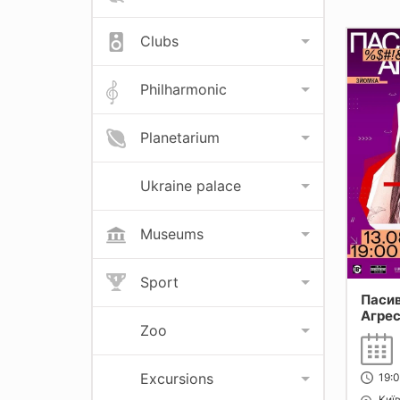
Clubs
Philharmonic
Planetarium
Ukraine palace
Museums
Sport
Паси
Агрес
Zoo
(13.0
Excursions
19:
Киї