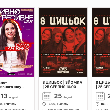
вно-
8 ЦИЦЬОК | ЗЙОМКА
8 ЦИЦЬ
ивного шоу
| 25 СЕРПНЯ 16:00
| 25 СЕ
8)
13
25
August
August
00, Thursday
16:00, Tuesday
19:00,
вський культурний
Київський культурний
Київсь