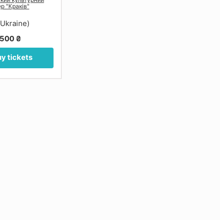
р "Краків"
(Ukraine)
500 ₴
y tickets