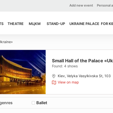
Add new event
Personal 
TS
THEATRE
МЦКМ
STAND-UP
UKRAINE PALACE
FOR KI
Ukraine»
Small Hall of the Palace «U
Found:
4
shows
Kiev, Velyka Vasylkivska St, 103
View on map
 genres
Ballet