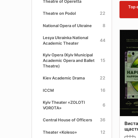
Theatre of Operetta
Top 
22
Theatre on Podol
8
National Opera of Ukraine
Lesya Ukrainka National
44
Academic Theater
Kyiv Opera (Kyiv Municipal
15
Academic Opera and Ballet
Theatre)
22
Kiev Academic Drama
16
ICCM
Kyiv Theater «ZOLOTІ
6
VOROTA»
36
Central House of Officers
Вист
щаст
12
Theater «Koleso»