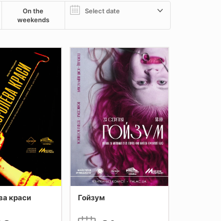
On the
weekends
ва краси
Гойзум