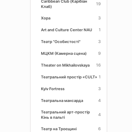
Caribbean Club (Карібіан
19
Клаб)
3
Хора
1
Art and Culture Center NAU
3
Театр "Особистості"
9
МЦКМ (Камерна сцена)
16
Theater on Mikhailovskaya
1
Театральний простір «CULT»
3
Kyiv Fortress
4
Театральна мансарда
Театральний арт-простір
4
Кінь в пальті
6
Театр на Троєщині