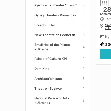
3
Kyiv Drama Theater "Bravo"
2
Septem
1
Gypsy Theater «Romance»
Tota
5
Smal
Freedom Hall
«Uk
13
New Theatre on Pechersk
Kyi
30
Small Hall of the Palace
4
«Ukraine»
1
Palace of Culture KPI
1
Dom Kino
5
Architect's house
1
Theatre «Suzirya»
National Palace of Arts
3
«Ukraine»