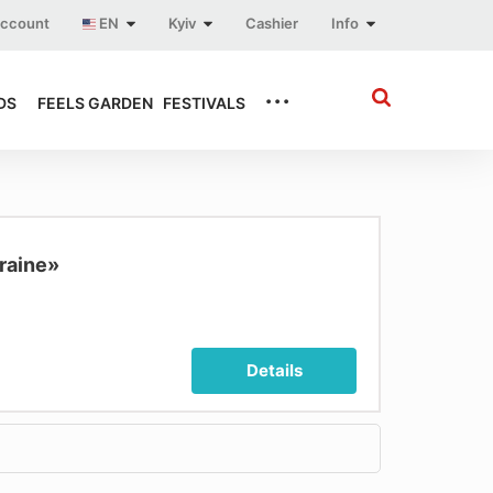
account
EN
Kyiv
Cashier
Info
...
DS
FEELS GARDEN
FESTIVALS
kraine»
Details