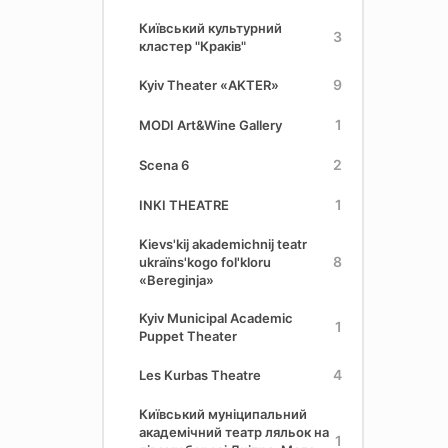
Київський культурний
3
кластер "Краків"
9
Kyiv Theater «AKTER»
1
MODI Art&Wine Gallery
2
Scena 6
1
INKI THEATRE
Kievs'kij akademіchnij teatr
8
ukraїns'kogo fol'kloru
«Bereginja»
Kyiv Municipal Academic
1
Puppet Theater
4
Les Kurbas Theatre
Київський муніципальний
академічний театр ляльок на
1