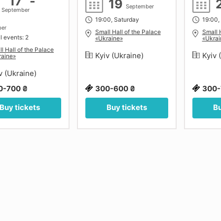
17
-
19
September
September
8
19:00, Saturday
19:00,
ber
Small Hall of the Palace
Small 
l events: 2
«Ukraine»
«Ukrai
l Hall of the Palace
Kyiv (Ukraine)
Kyiv 
raine»
v (Ukraine)
0-700 ₴
300-600 ₴
300-
Buy tickets
Buy tickets
Bu