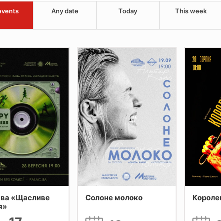
events
Any date
Today
This week
ава «Щасливе
Солоне молоко
Короле
я»