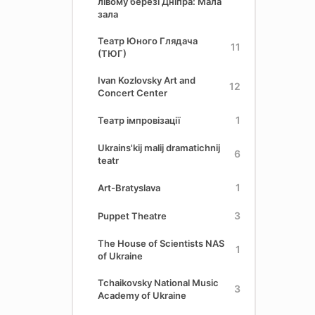
лівому березі Дніпра: Мала
зала
Театр Юного Глядача
11
(ТЮГ)
Ivan Kozlovsky Art and
12
Concert Center
1
Театр імпровізації
Ukrains'kij malij dramatichnij
6
teatr
1
Art-Bratyslava
3
Puppet Theatre
The House of Scientists NAS
1
of Ukraine
Tchaikovsky National Music
3
Academy of Ukraine