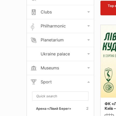
Top 
Clubs
Philharmonic
Planetarium
Ukraine palace
Museums
Sport
ФК «Л
Київ 
2
Арена «Лівий Берег»
Кудрі