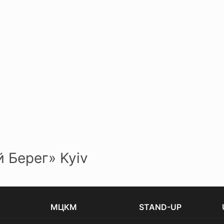
й Берег» Kyiv
МЦКМ
STAND-UP