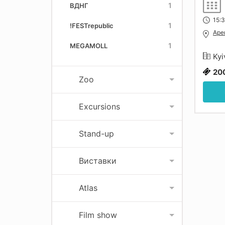
1
ВДНГ
15:3
1
!FESTrepublic
Аре
1
MEGAMOLL
Kyi
20
Zoo
Excursions
Stand-up
Виставки
Atlas
Film show