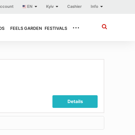
account
EN
Kyiv
Cashier
Info
...
DS
FEELS GARDEN
FESTIVALS
Details