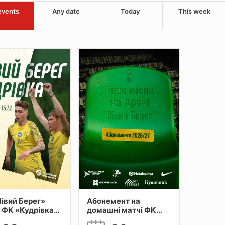
events
Any date
Today
This week
івий Берег»
Абонемент на
– ФК «Кудрівка»
домашні матчі ФК
вка
"Лівий Берег" Київ.