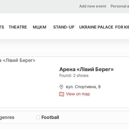
Add new event
Personal 
TS
THEATRE
МЦКМ
STAND-UP
UKRAINE PALACE
FOR KI
Арена «Лівий Берег»
Found:
2
shows
вул. Спортивна, 8
View on map
 genres
Football