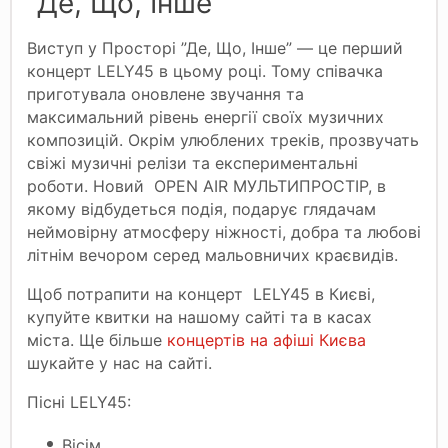
”Де, Що, Інше”
Виступ у Просторі ”Де, Що, Інше” — це перший
концерт LELY45 в цьому році. Тому співачка
приготувала оновлене звучання та
максимальний рівень енергії своїх музичних
композицій. Окрім улюблених треків, прозвучать
свіжі музичні релізи та експериментальні
роботи. Новий OPEN AIR МУЛЬТИПРОСТІР, в
якому відбудеться подія, подарує глядачам
неймовірну атмосферу ніжності, добра та любові
літнім вечором серед мальовничих краєвидів.
Щоб потрапити на концерт LELY45 в Києві,
купуйте квитки на нашому сайті та в касах
міста. Ще більше
концертів на афіші Києва
шукайте у нас на сайті.
Пісні LELY45:
Вісім