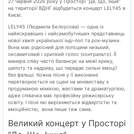
27 червня 2026 року у Просторі ”Де, Що, Інше”
на території ВДНГ відбудеться концерт LELY45 в
Києві.
LELY45 (Людмила Бєлоусова) — одна із
найяскравіших і найсамобутніших представниць
нової хвилі української інді-поп та рок-музики.
Вона має рідкісний для попсцени низький,
оксамитовий і хрипкий голос (контральто). Її
манера співу часто балансує на межі крику,
шепоту та надриву, що передає сильні емоції
без фальші. Кожна пісня у її виконанні
перетворюється на сценi на мінівиставу з
продуманою мімікою, жестами та драматургією,
адже співачка має професійну режисерську
освіту. І пісні які вирізняються відвертістю та
емоційністю, вона пише теж сама.
Великий концерт у Просторі