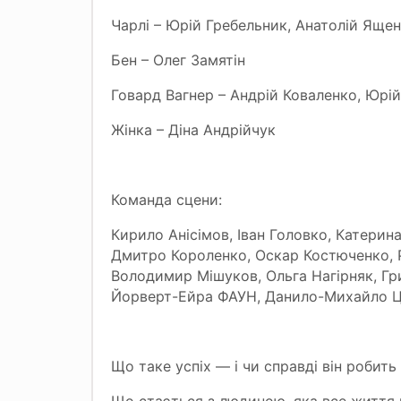
Чарлі – Юрій Гребельник, Анатолій Яще
Бен – Олег Замятін
Говард Вагнер – Андрій Коваленко, Юрій
Жінка – Діна Андрійчук
Команда сцени:
Кирило Анісімов, Іван Головко, Катерин
Дмитро Короленко, Оскар Костюченко, Р
Володимир Мішуков, Ольга Нагірняк, Гр
Йорверт-Ейра ФАУН, Данило-Михайло Цу
Що таке успіх — і чи справді він робит