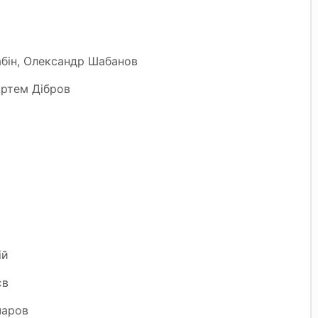
Рабін, Олександр Шабанов
Артем Дібров
ій
єв
чаров