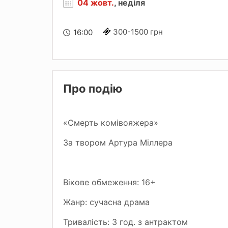
04 жовт.
, неділя
300-1500 грн
16:00
Про подію
«Смерть комівояжера»
За твором Артура Міллера
Вікове обмеження: 16+
Жанр: сучасна драма
Тривалість: 3 год. з антрактом