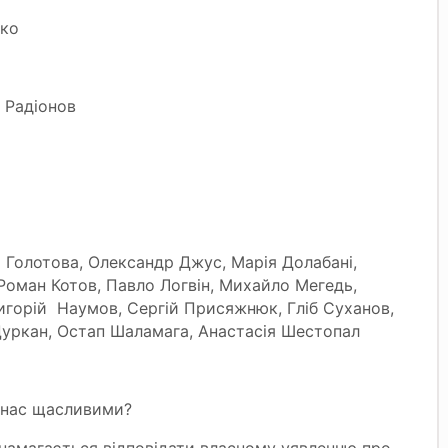
нко
 Радіонов
а Голотова, Олександр Джус, Марія Долабані,
оман Котов, Павло Логвін, Михайло Мегедь,
игорій Наумов, Сергій Присяжнюк, Гліб Суханов,
ркан, Остап Шаламага, Анастасія Шестопал
ь нас щасливими?