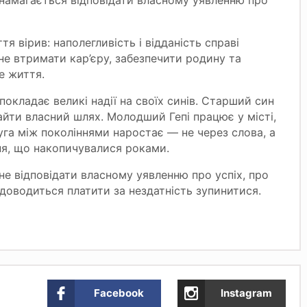
намагається відповідати власному уявленню про
я вірив: наполегливість і відданість справі
гне втримати кар’єру, забезпечити родину та
е життя.
покладає великі надії на своїх синів. Старший син
айти власний шлях. Молодший Гепі працює у місті,
руга між поколіннями наростає — не через слова, а
ня, що накопичувалися роками.
не відповідати власному уявленню про успіх, про
у доводиться платити за нездатність зупинитися.
Facebook
Instagram