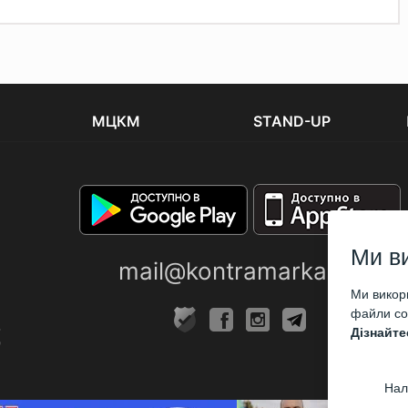
МЦКМ
STAND-UP
Ми в
mail@kontramarka.ua
Ми викори
файли coo
Дізнайте
Нал