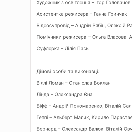
Художник з освітлення – Ігор Головачов
Асистентка режисера – Ганна Гринчак
Відеосупровід – Андрій Рябін, Олексій 
Помічники режисера ‒ Ольга Власова, 
Суфлерка – Лілія Пась
Дійові особи та виконавці:
Віллі Ломан – Станіслав Боклан
Лінда – Олександра Єна
Біфф – Андрій Пономаренко, Віталій Сал
Геппі – Альберт Малик, Кирило Параста
Бернард – Олександр Валюк, Віталій Ов