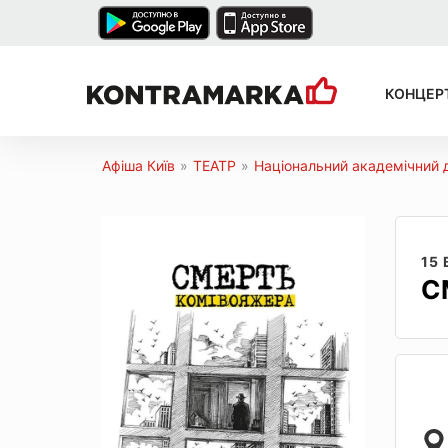
КОНЦЕР
Афіша Київ
»
ТЕАТР
»
Національний академічний д
15
С