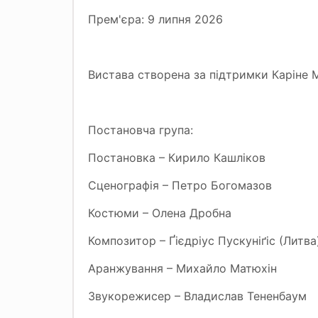
Прем'єра: 9 липня 2026
Вистава створена за підтримки Каріне М
Постановча група:
Постановка – Кирило Кашліков
Сценографія – Петро Богомазов
Костюми – Олена Дробна
Композитор – Ґієдріус Пускуніґіс (Литва
Аранжування – Михайло Матюхін
Звукорежисер – Владислав Тененбаум