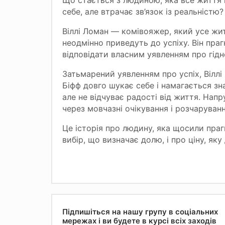
Що стається з людиною, яка все життя 
себе, але втрачає зв’язок із реальністю?
Віллі Ломан — комівояжер, який усе житт
неодмінно приведуть до успіху. Він пра
відповідати власним уявленням про гідн
Затьмарений уявленням про успіх, Віллі 
Біфф довго шукає себе і намагається зн
але не відчуває радості від життя. Нап
через мовчазні очікування і розчаруван
Це історія про людину, яка щосили праг
вибір, що визначає долю, і про ціну, як
Підпишіться на нашу групу в соціальних
мережах і ви будете в курсі всіх заходів