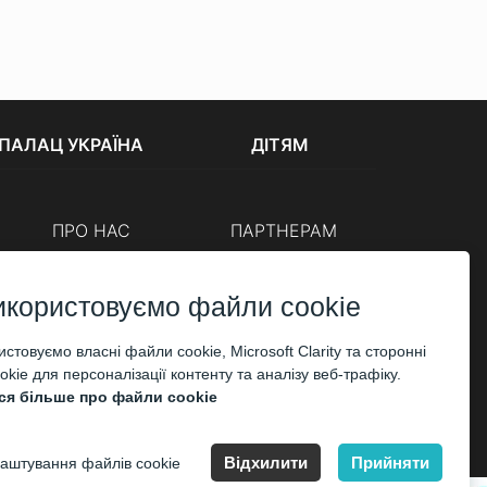
ПАЛАЦ УКРАЇНА
ДІТЯМ
ПРО НАС
ПАРТНЕРАМ
Каси
Організаторам
Корпоративним клієнтам
икористовуємо файли cookie
ОПЛАТА
стовуємо власні файли cookie, Microsoft Clarity та сторонні
kie для персоналізації контенту та аналізу веб-трафіку.
ся більше про файли cookie
Відхилити
Прийняти
аштування файлів cookie