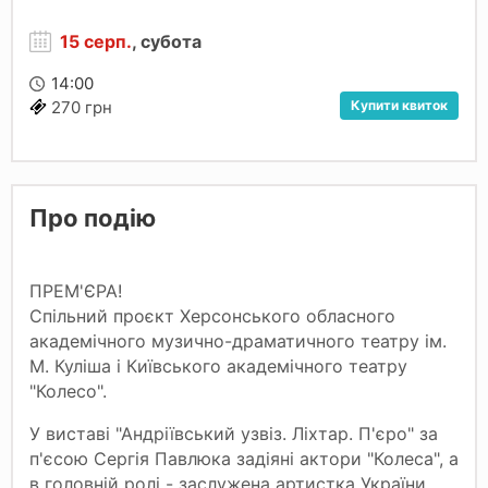
15 серп.
, субота
14:00
Купити квиток
270 грн
Про подію
ПРЕМ'ЄРА!
Спільний проєкт Херсонського обласного
академічного музично-драматичного театру ім.
М. Куліша і Київського академічного театру
"Колесо".
У виставі "Андріївський узвіз. Ліхтар. П'єро" за
п'єсою Сергія Павлюка задіяні актори "Колеса", а
в головній ролі - заслужена артистка України