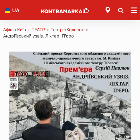
UA
Афіша Київ
»
ТЕАТР
»
Театр «Колесо»
»
Андріївський узвіз. Ліхтар. П'єро