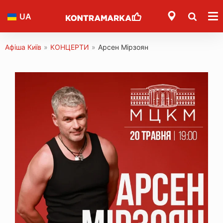
UA
Афіша Київ
»
КОНЦЕРТИ
»
Арсен Мірзоян