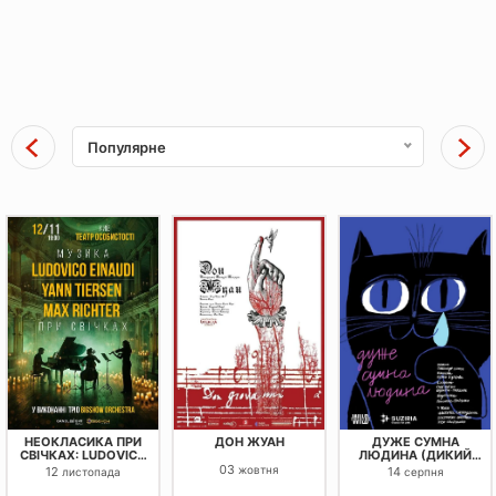
Популярне
НЕОКЛАСИКА ПРИ
ДОН ЖУАН
ДУЖЕ СУМНА
СВІЧКАХ: LUDOVICO
ЛЮДИНА (ДИКИЙ
EINAUDI, YANN
ТЕАТР)
03
жовтня
12
14
листопада
серпня
TIERSEN, MAX
RICHTER