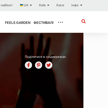
 кабінет
UA
Київ
Каси
Інфо
...
FEELS GARDEN
ФЕСТИВАЛІ
Поділитися в соцмережах: