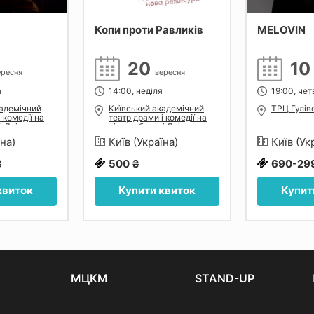
Копи проти Равликів
MELOVIN
20
1
ересня
вересня
а
14:00, неділя
19:00, чет
кадемічний
Київський академічний
ТРЦ Гулів
 комедії на
театр драми і комедії на
і Дніпра
лівому березі Дніпра
їна)
Київ (Україна)
Київ (Ук
₴
500 ₴
690-29
квиток
Купити квиток
Купит
МЦКМ
STAND-UP