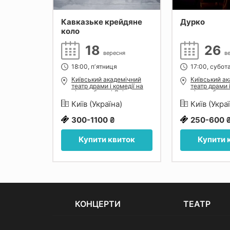
Кавказьке крейдяне
Дурко
коло
18
26
сня
вересня
в
18:00, пʼятниця
17:00, субот
емічний
Київський академічний
Київський а
омедії на
театр драми і комедії на
театр драми і
ніпра
лівому березі Дніпра
лівому берез
а)
Київ (Україна)
Київ (Укра
300-1100 ₴
250-600 
иток
Купити квиток
Купити 
КОНЦЕРТИ
ТЕАТР