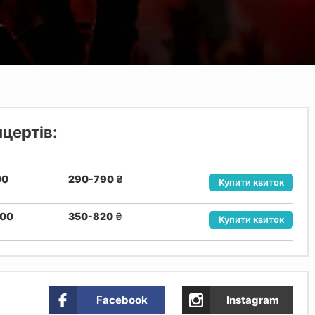
нцертів:
00
290-790
₴
Купити квиток
:00
350-820
₴
Купити квиток
Facebook
Instagram