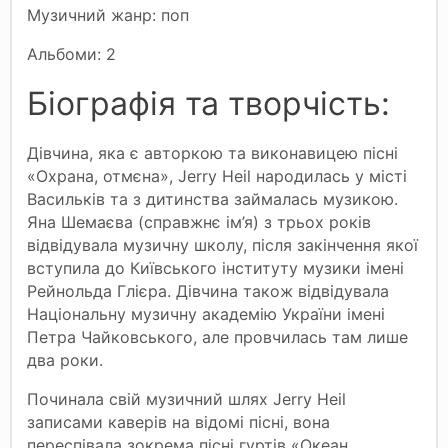
Музичний жанр: поп
Альбоми: 2
Біографія та творчість:
Дівчина, яка є авторкою та виконавицею пісні
«Охрана, отмєна», Jerry Heil народилась у місті
Васильків та з дитинства займалась музикою.
Яна Шемаєва (справжнє ім’я) з трьох років
відвідувала музичну школу, після закінчення якої
вступила до Київського інституту музики імені
Рейнольда Глієра. Дівчина також відвідувала
Національну музичну академію України імені
Петра Чайковського, але провчилась там лише
два роки.
Починала свій музичний шлях Jerry Heil
записами каверів на відомі пісні, вона
переспівала зокрема пісні гуртів «Океан