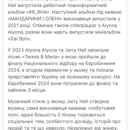
Heil випустила дебютний повноформатний
альбом «#Я_ЯНА». Наступний альбом під назвою
«МАНДАРИНИ І ОЛЕНІ» виконавиця випустила у
2021 році. Співачка також співпрацює з Alyona
Alyona, разом вони навіть випустили мініальбом
«Dai Boh».
У 2023 Alyona Alyona та Jerry Heil написали
пісню «Teresa & Maria» з якою пройшли до
фіналу Національного відбору на Євробачення
2024, а згодом перемогли у ньому та поїхали
представляти Україну на пісенному конкурсі. На
Євробаченні 2024 вони потрапили до фіналу та
зайняли 3 місце.
Музичний стиль у якому Jerry Heil створює
музику, сама виконавиця називає «побутовий
поп», адже більшість її пісень торкаються
соціальних тем, особистого досвіду, історій про
людей та те що навколо. Незалежно від жанру,