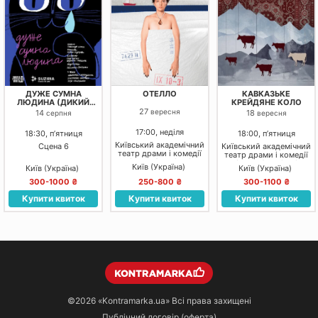
ДУЖЕ СУМНА
ОТЕЛЛО
КАВКАЗЬКЕ
ЛЮДИНА (ДИКИЙ
КРЕЙДЯНЕ КОЛО
ТЕАТР)
27
вересня
14
18
серпня
вересня
17:00, неділя
18:30, пʼятниця
18:00, пʼятниця
Київський академічний
Сцена 6
Київський академічний
театр драми і комедії
театр драми і комедії
на лівому березі Дніпра
на лівому березі Дніпра
Київ (Україна)
Київ (Україна)
Київ (Україна)
300-1000 ₴
250-800 ₴
300-1100 ₴
Купити квиток
Купити квиток
Купити квиток
©2026
«Kontramarka.ua»
Всі права захищені
Публічний договір (оферта)