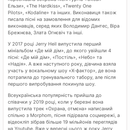
Ельзи», «The Hardkiss», «Twenty One
Pilots», «Kodaline» та інших. Виконавиця також
писала пісні на замовлення для відомих
виконавців, серед яких Володимир Дантес, Віра
Брежнєва, Злата Огнєвіч та інші.
У 2017 році Jerry Heil випустила перший
мініальбом «Де мій дім», до якого увійшли 4
пісні: «Де мій дім», «Постіль», «Небо» та
«Надія». А вже наступного року, дівчина взяла
участь у вокальному шоу «Х-фактор», де вона
потрапила до тренувального табору, але після
першого випробування покинула шоу.
Всеукраїнська популярність прийшла до
співачки у 2019 році, коли у березні вона
випустила трек «Охрана, отмєна» написаний
спільно з Morphom, пісня підірвала соцмережі, а
відеокліп зібрав більше 19 мільйонів переглядів
на Youtube. Вже у вересні цього ж року Jerry