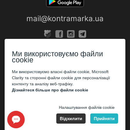
mail@kontramarka.ua
ПРО НАС
Ми використовуємо файли
Каси
cookie
ПАРТНЕРАМ
Ми використовуємо власні файли cookie, Microsoft
Clarity та сторонні файли cookie для персоналізації
Організаторам
контенту та аналізу веб-трафіку.
Корпоративним клієнтам
Дізнайтеся більше про файли cookie
ОПЛАТА
Налаштування файлів cookie
Відхилити
Прийняти