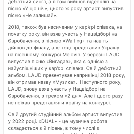
дебютний сингл, а літом вийшов відеокліп на
пісню «У цю ніч», цього ж року артист випустив
пісню «Не залишай».
2018, також був насиченим у кар’єрі співака, на
початку року, він взяв участь у Нацвідборі на
Євробачення, з піснею «Waiting» та навіть
дійшов до фіналу, але тоді представив Україну
на пісенному конкурсі Melovin. У березні LAUD
випустив пісню «Вигадав», яка є однією з
найуспішніших у кар’єрі співака. Свій дебютний
альбом, LAUD презентував наприкінці 2018 року,
він отримав назву «Музика». Наступного року,
LAUD, знову взяв участь у Нацвідборі на
Євробачення, з треком «2 дні». Але і цього разу
не поїхав представляти країну на конкурсі.
Свій другий студійний альбом артист випустив
у 2022 році. «DUAL» - це музична робота
складається з 9 пісень, в тому числі з