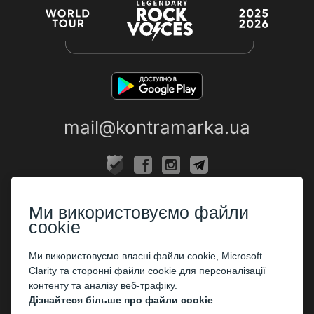
mail@kontramarka.ua
ПРО НАС
Ми використовуємо файли
Каси
cookie
ПАРТНЕРАМ
Ми використовуємо власні файли cookie, Microsoft
Clarity та сторонні файли cookie для персоналізації
Організаторам
контенту та аналізу веб-трафіку.
Корпоративним клієнтам
Дізнайтеся більше про файли cookie