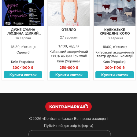
ДУЖЕ СУМНА
ОТЕЛЛО
КАВКАЗЬКЕ
ЛЮДИНА (ДИКИЙ
КРЕЙДЯНЕ КОЛО
ТЕАТР)
27
вересня
14
18
серпня
вересня
17:00, неділя
18:30, пʼятниця
18:00, пʼятниця
Київський академічний
Сцена 6
Київський академічний
театр драми і комедії
театр драми і комедії
на лівому березі Дніпра
на лівому березі Дніпра
Київ (Україна)
Київ (Україна)
Київ (Україна)
300-1000 ₴
250-800 ₴
300-1100 ₴
Купити квиток
Купити квиток
Купити квиток
©2026
«Kontramarka.ua»
Всі права захищені
Публічний договір (оферта)