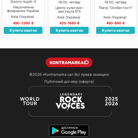
Усього подій: 4
19:00, четвер
19:00, четвер
Національна
Центр культури і
Театр "Особистості"
філармонія України
мистецтв КПІ
Київ (Україна)
Київ (Україна)
Київ (Україна)
490-2390 ₴
420-1690 ₴
490-890 ₴
Купити квиток
Купити квиток
Купити квиток
©2026
«Kontramarka.ua»
Всі права захищені
Публічний договір (оферта)