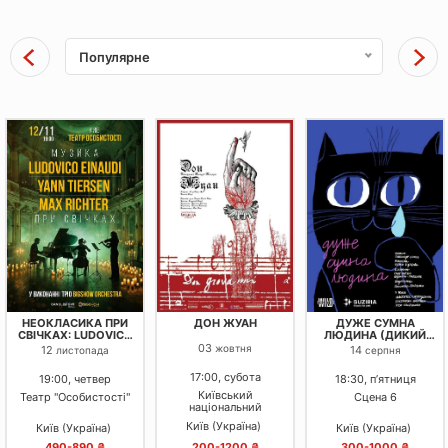
Популярне
НЕОКЛАСИКА ПРИ
ДОН ЖУАН
ДУЖЕ СУМНА
СВІЧКАХ: LUDOVICO
ЛЮДИНА (ДИКИЙ
EINAUDI, YANN
ТЕАТР)
03
жовтня
12
14
листопада
серпня
TIERSEN, MAX
RICHTER
17:00, субота
19:00, четвер
18:30, пʼятниця
Київський
Театр "Особистості"
Сцена 6
національний
академічний театр
Київ (Україна)
Київ (Україна)
Київ (Україна)
оперети
490-890 ₴
200-1200 ₴
300-1000 ₴