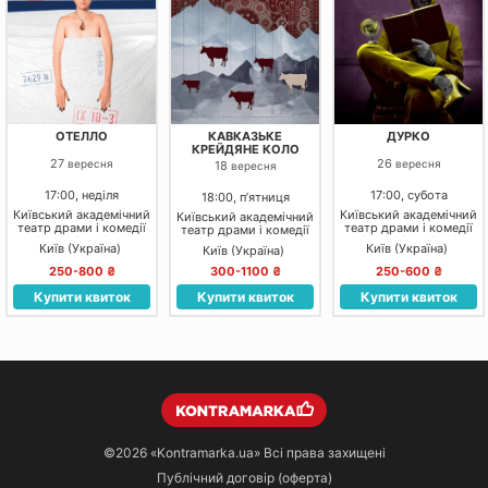
ОТЕЛЛО
КАВКАЗЬКЕ
ДУРКО
КРЕЙДЯНЕ КОЛО
27
26
вересня
вересня
18
вересня
17:00, неділя
17:00, субота
18:00, пʼятниця
Київський академічний
Київський академічний
Київський академічний
театр драми і комедії
театр драми і комедії
театр драми і комедії
на лівому березі Дніпра
на лівому березі Дніпра
на лівому березі Дніпра
Київ (Україна)
Київ (Україна)
Київ (Україна)
250-800 ₴
300-1100 ₴
250-600 ₴
Купити квиток
Купити квиток
Купити квиток
©2026
«Kontramarka.ua»
Всі права захищені
Публічний договір (оферта)