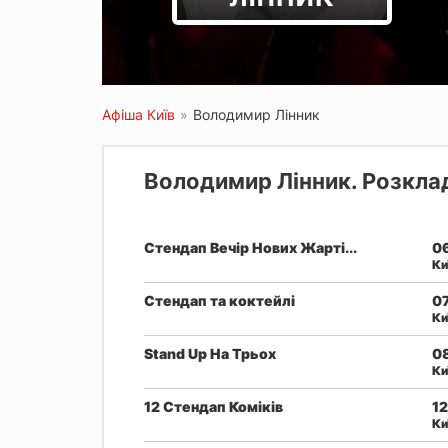
Афіша Київ
»
Володимир Лінник
Володимир Лінник. Розклад
Стендап Вечір Нових Жарті...
06
Ки
Стендап та коктейлі
07
Ки
Stand Up На Трьох
08
Ки
12 Стендап Коміків
12
Ки