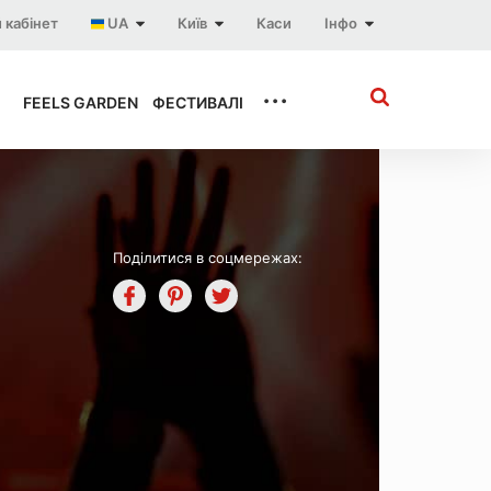
 кабінет
UA
Київ
Каси
Інфо
...
FEELS GARDEN
ФЕСТИВАЛІ
Поділитися в соцмережах: