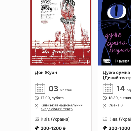
ри
Дон Жуан
Дуже сумна
ico
(Дикий теат
iersen,
03
14
пада
жовтня
се
17:00, субота
18:30, пʼятн
ості"
Київський національний
Сцена 6
академічний театр
оперети
а)
Київ (Україна)
Київ (Укра
200-1200 ₴
300-1000