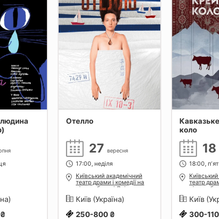
 людина
Отелло
Кавказьке
р)
коло
27
1
рпня
вересня
иця
17:00, неділя
18:00, пʼя
Київський академічний
Київський
театр драми і комедії на
театр драм
лівому березі Дніпра
лівому бе
їна)
Київ (Україна)
Київ (Ук
 ₴
250-800 ₴
300-110