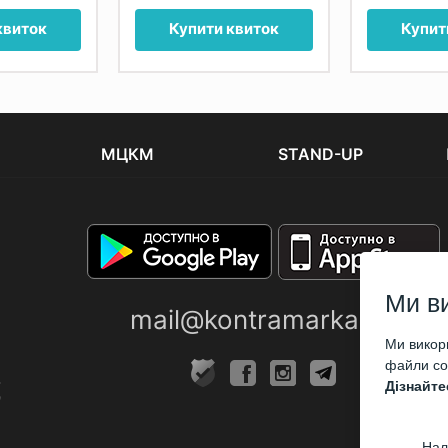
квиток
Купити квиток
Купит
МЦКМ
STAND-UP
Ми в
mail@kontramarka.ua
Ми викори
файли coo
Дізнайте
Нал