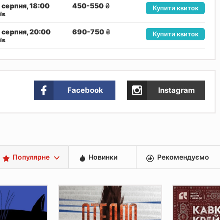
 серпня, 18:00
450-550
₴
Купити квиток
їв
 серпня, 20:00
690-750
₴
Купити квиток
їв
Facebook
Instagram
Популярне
Новинки
Рекомендуємо