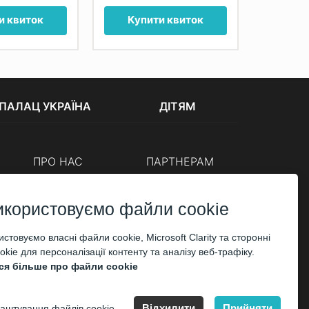
и квиток
Купити квиток
Куп
ПАЛАЦ УКРАЇНА
ДІТЯМ
ПРО НАС
ПАРТНЕРАМ
Каси
Організаторам
Корпоративним клієнтам
икористовуємо файли cookie
ОПЛАТА
стовуємо власні файли cookie, Microsoft Clarity та сторонні
kie для персоналізації контенту та аналізу веб-трафіку.
ся більше про файли cookie
Відхилити
Прийняти
аштування файлів cookie