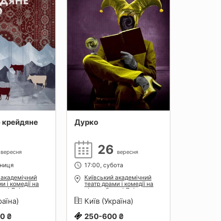
 крейдяне
Дурко
Копи пр
8
26
вересня
вересня
тниця
17:00, субота
14:00, 
 академічний
Київський академічний
Київсь
и і комедії на
театр драми і комедії на
театр д
резі Дніпра
лівому березі Дніпра
лівому 
раїна)
Київ (Україна)
Київ (
0 ₴
250-600 ₴
500 ₴