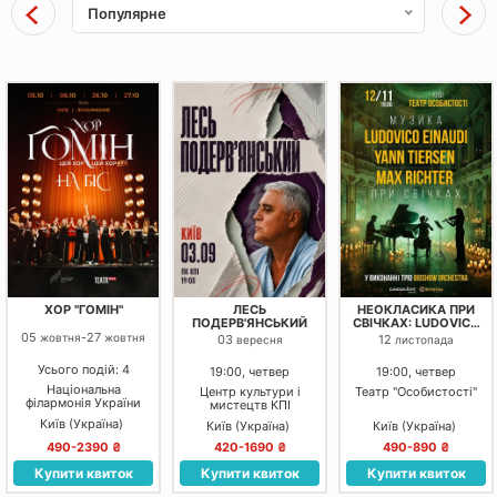
Популярне
ХОР "ГОМІН"
ЛЕСЬ
НЕОКЛАСИКА ПРИ
ПОДЕРВ'ЯНСЬКИЙ
СВІЧКАХ: LUDOVICO
EINAUDI, YANN
05
-
27
жовтня
жовтня
03
12
вересня
листопада
TIERSEN, MAX
RICHTER
Усього подій: 4
19:00, четвер
19:00, четвер
Національна
Центр культури і
Театр "Особистості"
філармонія України
мистецтв КПІ
Київ (Україна)
Київ (Україна)
Київ (Україна)
490-2390 ₴
420-1690 ₴
490-890 ₴
Купити квиток
Купити квиток
Купити квиток