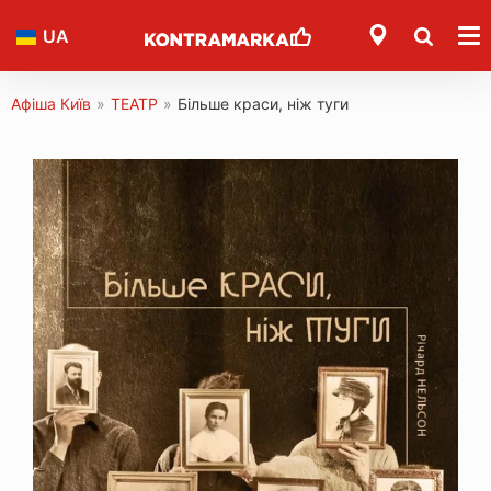
UA
Афіша Київ
»
ТЕАТР
»
Більше краси, ніж туги