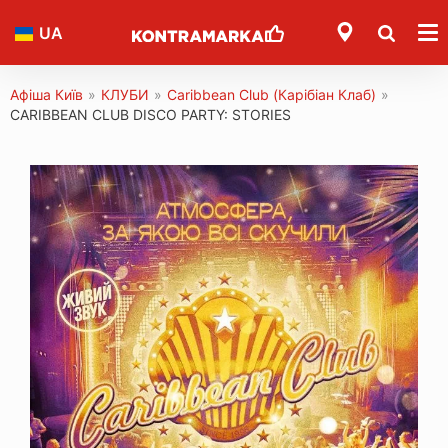
UA
Афіша Київ
»
КЛУБИ
»
Caribbean Club (Карібіан Клаб)
»
CARIBBEAN CLUB DISCO PARTY: STORIES