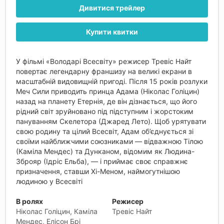
Дивитися трейлер
Купити квитки
У фільмі «Володарі Всесвіту» режисер Тревіс Найт
повертає легендарну франшизу на великі екрани в
масштабній видовищній пригоді. Після 15 років розлуки
Меч Сили приводить принца Адама (Ніколас Голіцин)
назад на планету Етернія, де він дізнається, що його
рідний світ зруйновано під підступним і жорстоким
пануванням Скелетора (Джаред Лето). Щоб урятувати
свою родину та цілий Всесвіт, Адам об’єднується зі
своїми найближчими союзниками — відважною Тілою
(Каміла Мендес) та Дунканом, відомим як Людина-
Зброяр (Ідріс Ельба), — і приймає своє справжнє
призначення, ставши Хі-Меном, наймогутнішою
людиною у Всесвіті
В ролях
Режисер
Ніколас Голіцин, Каміла
Тревіс Найт
Мендес, Елісон Брі