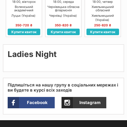
18:00, вівторок
18:00, середа
18:00, четвер
Волинський
Чернівецька обласна
Хмельницький
академічний
філармонія
обласний
обласний
академічний
Луцьк (Україна)
Чернівці (Україна)
Хмельницький
український
муздрамтеатр ім. М.
(Україна)
музично-
Старицького
драматичний театр
350-720 ₴
350-820 ₴
250-820 ₴
імені Т.Г.Шевченка
Купити квиток
Купити квиток
Купити квиток
Ladies Night
Підпишіться на нашу групу в соціальних мережах і
ви будете в курсі всіх заходів
Facebook
Instagram