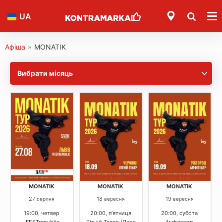
UA
Афіша
»
MONATIK
Вибрати місяць
MONATIK
MONATIK
MONATIK
27
18
19
серпня
вересня
вересня
19:00, четвер
20:00, пʼятниця
20:00, субота
!FESTrepublic
Літній Театр (Парк
Амфітеатр