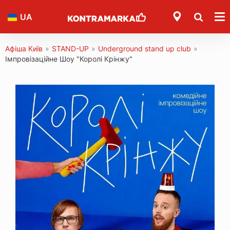
UA
Афіша Київ
»
STAND-UP
»
Underground stand up club
»
Імпровізаційне Шоу "Королі Крінжу"