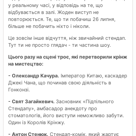
у реальному часі, у відповідь на те, що
відбувається в залі. Жоден виступ не
повторюється. Те, що ти побачиш 26 липня,
більше не побачить ніхто і ніколи.
Це зовсім інше відчуття, ніж звичайний стендап.
Тут ти не просто глядач - ти частина шоу.
Цього разу на сцені троє, які перетворили крінж
на мистецтво:
- Олександр Качура.
Імператор Китаю, каскадер
Джекі Чана, що починав свою діяльність в
Гонконзі.
- Свят Загайкевич.
Засновник «Підпільного
Стендапу», амбасадор анекдоту про
стоматологів, його виступи неможливо забути.
Один із Королів Крінжу.
- Антон Стенюк.
Стендап-комік, який жартує