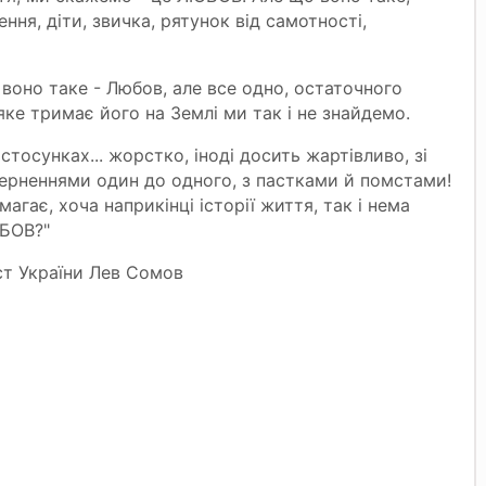
ня, діти, звичка, рятунок від самотності,
воно таке - Любов, але все одно, остаточного
ке тримає його на Землі ми так і не знайдемо.
тосунках... жорстко, іноді досить жартівливо, зі
верненнями один до одного, з пастками й помстами!
агає, хоча наприкінці історії життя, так і нема
ЮБОВ?"
т України Лев Сомов