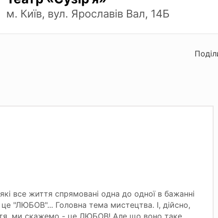
м. Київ, вул. Ярославів Вал, 14Б
Поділ
, які все життя спрямовані одна до одної в бажанні
це "ЛЮБОВ"... Головна тема мистецтва. І, дійсно,
я, ми скажемо - це ЛЮБОВ! Але що воно таке,