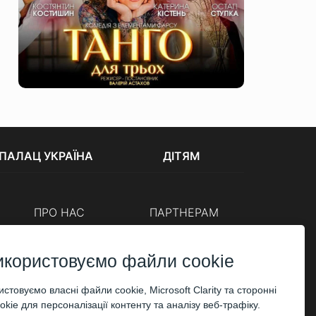
ПАЛАЦ УКРАЇНА
ДІТЯМ
ПРО НАС
ПАРТНЕРАМ
Каси
Організаторам
Корпоративним клієнтам
икористовуємо файли cookie
ОПЛАТА
стовуємо власні файли cookie, Microsoft Clarity та сторонні
kie для персоналізації контенту та аналізу веб-трафіку.