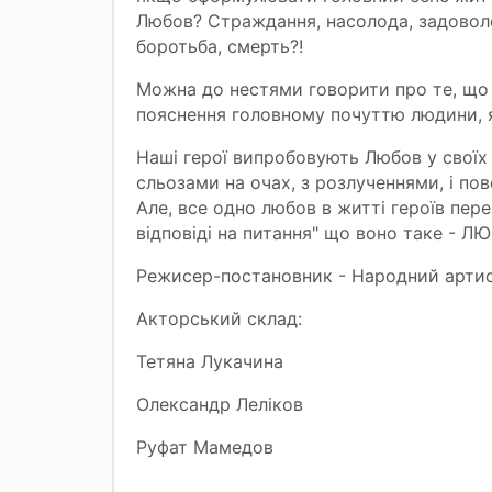
Любов? Страждання, насолода, задоволен
боротьба, смерть?!
Можна до нестями говорити про те, що 
пояснення головному почуттю людини, я
Наші герої випробовують Любов у своїх с
сльозами на очах, з розлученнями, і по
Але, все одно любов в житті героїв перем
відповіді на питання" що воно таке - Л
Режисер-постановник - Народний артис
Акторський склад:
Тетяна Лукачина
Олександр Леліков
Руфат Мамедов