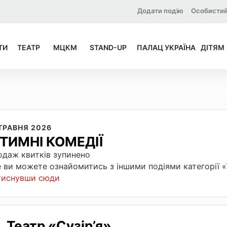
Додати подію
Особистий
ТИ
ТЕАТР
МЦКМ
STAND-UP
ПАЛАЦ УКРАЇНА
ДІТЯМ
 ТРАВНЯ 2026
НТИМНІ КОМЕДІЇ
даж квитків зупинено
 ви можете ознайомитись з іншими подіями категорії 
тиснувши сюди
Театр «Сузір’я»