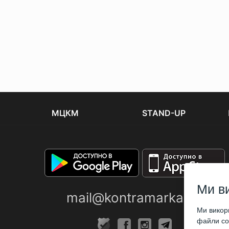
МЦКМ
STAND-UP
Ми в
mail@kontramarka.ua
Ми викори
файли coo