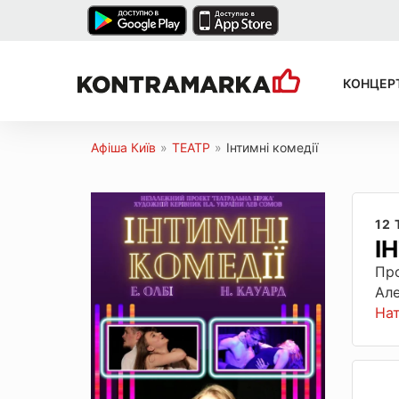
КОНЦЕР
Афіша Київ
»
ТЕАТР
»
Інтимні комедії
12
І
Про
Але
На