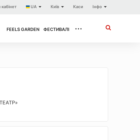
 кабінет
UA
Київ
Каси
Інфо
...
FEELS GARDEN
ФЕСТИВАЛІ
«ТЕАТР»