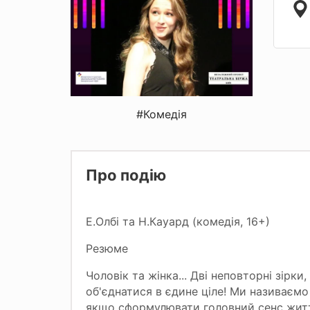
#Комедія
Про подію
Е.Олбі та Н.Кауард (комедія, 16+)
Резюме
Чоловік та жінка... Дві неповторні зірки
об'єднатися в єдине ціле! Ми називаємо 
якщо сформулювати головний сенс житт