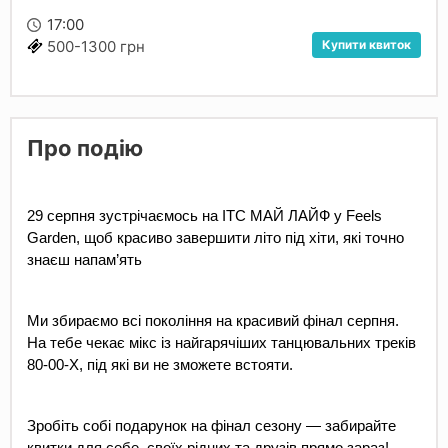
17:00
Купити квиток
500-1300 грн
Про подію
29 серпня зустрічаємось на ІТС МАЙ ЛАЙФ у Feels 
Garden, щоб красиво завершити літо під хіти, які точно 
знаєш напам’ять
Ми збираємо всі покоління на красивий фінал серпня. 
На тебе чекає мікс із найгарячіших танцювальних треків 
80-00-Х, під які ви не зможете встояти.
Зробіть собі подарунок на фінал сезону — забирайте 
квитки для себе, своїх рідних та друзів прямо зараз! 