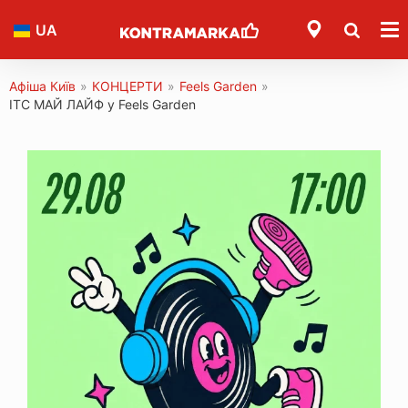
UA
Афіша Київ
»
КОНЦЕРТИ
»
Feels Garden
»
ІТС МАЙ ЛАЙФ у Feels Garden