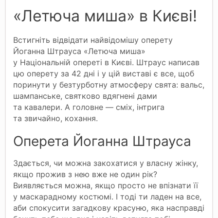
«Летюча миша» в Києві!
Встигніть відвідати найвідомішу оперету
Йоганна Штрауса «Летюча миша»
у Національній опереті в Києві. Штраус написав
цю оперету за 42 дні і у цій виставі є все, щоб
поринути у безтурботну атмосферу свята: вальс,
шампанське, святково вдягнені дами
та кавалери. А головне — сміх, інтрига
та звичайно, кохання.
Оперета Йоганна Штрауса
Здається, чи можна закохатися у власну жінку,
якщо прожив з нею вже не один рік?
Виявляється можна, якщо просто не впізнати її
у маскарадному костюмі. І тоді ти ладен на все,
аби спокусити загадкову красуню, яка насправді