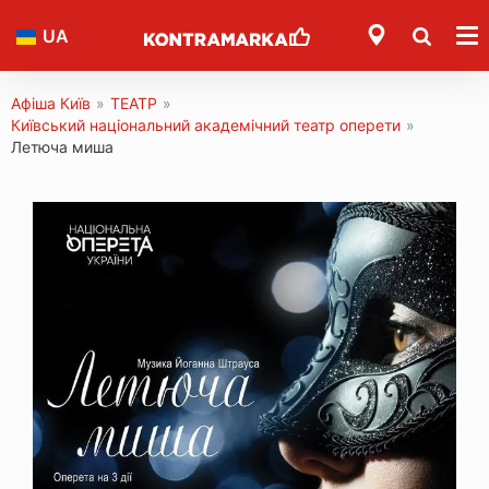
UA
Афіша Київ
»
ТЕАТР
»
Київський національний академічний театр оперети
»
Летюча миша