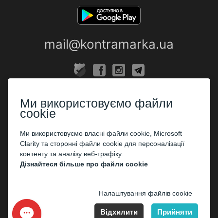
mail@kontramarka.ua
ПРО НАС
Ми використовуємо файли
Каси
cookie
ПАРТНЕРАМ
Ми використовуємо власні файли cookie, Microsoft
Clarity та сторонні файли cookie для персоналізації
Організаторам
контенту та аналізу веб-трафіку.
Корпоративним клієнтам
Дізнайтеся більше про файли cookie
ОПЛАТА
Налаштування файлів cookie
Відхилити
Прийняти