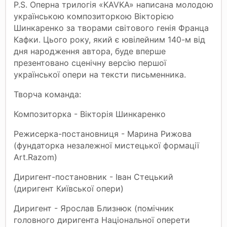
P.S. Оперна трилогія «KAVKA» написана молодою
українською композиторкою Вікторією
Шинкаренко за творами світового генія Франца
Кафки. Цього року, який є ювілейним 140-м від
дня народження автора, буде вперше
презентовано сценічну версію першої
української опери на тексти письменника.
Творча команда:
Композиторка - Вікторія Шинкаренко
Режисерка-постановниця - Марина Рижова
(фундаторка незалежної мистецької формації
Art.Razom)
Диригент-постановник - Іван Стецький
(диригент Київської опери)
Диригент - Ярослав Близнюк (помічник
головного диригента Національної оперети