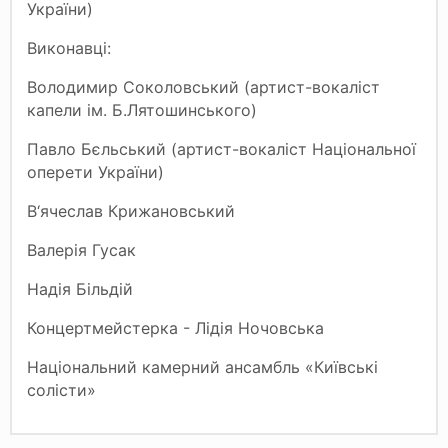
України)
Виконавці:
Володимир Соколовський (артист-вокаліст
капели ім. Б.Лятошинського)
Павло Бєльський (артист-вокаліст Національної
оперети України)
В‘ячеслав Крижановський
Валерія Гусак
Надія Більдій
Концертмейстерка - Лідія Ночовська
Національний камерний ансамбль «Київські
солісти»