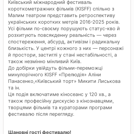
Київський міжнародний фестиваль
короткометражних фільмів (KISFF) спільно з
Малим театром представить ретроспективу
українських коротких метрів 2016-2025 років.
Усі фільми по-своєму порушують статус-кво й
розхитують повсякденну реальність — через
спостереження, абсурд, активізм і радикальну
близькість. У центрі кожного з них — персонажі
й простори, застиглі у стані нестабільності, а
також незмінно мінливий Київ.
До добірки увійдуть фільми-переможці
минулорічного KISFF «Прелюдія» Аліни
Панасенко,«Київський торт» Микити Лиськова
та ін.
Ця подія включатиме кіносеанс у 120 хв., а
також професійну дискусію з кінознавцями,
творцями фільмів та кураторами програми
фестивалю після перегляду.
Шановні гості фестивалю!