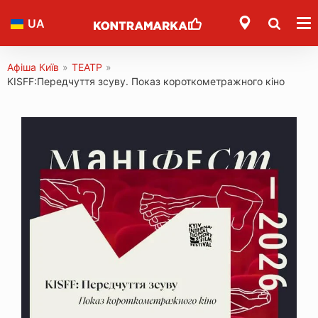
UA
Афіша Київ
»
ТЕАТР
»
KISFF:Передчуття зсуву. Показ короткометражного кіно