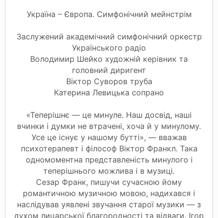
Україна – Європа. Симфонічний мейнстрім
Заслужений академічний симфонічний оркестр
Українського радіо
Володимир Шейко художній керівник та
головний диригент
Віктор Суворов труба
Катерина Левицька сопрано
«Теперішнє — це минуле. Наш досвід, наші
вчинки і думки не втрачені, хоча й у минулому.
Усе це існує у нашому бутті», — вважав
психотерапевт і філософ Віктор Франкл. Така
одномоментна представленість минулого і
теперішнього можлива і в музиці.
Сезар Франк, пишучи сучасною йому
романтичною музичною мовою, надихався і
наслідував уявлені звучання старої музики — з
духом лицарської благородності та відваги. Ігор