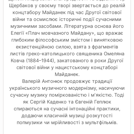
Щербаков у своєму творі звертається до реалій
концтабору Майданек під час Другої світової
війни та осмислює історичні події сучасними
музичними засобами. Літературна основа його
Елегії «Плач мовчазного Майдану», що вражає
глибоким філософським змістом і винятковою
екзистенційною силою, взята з фрагментів
листів греко-католицького священика Омеляна
Ковча (1884–1944), закатованого в роки Другої
світової війни у нацистському концтаборі
Майданек.
Валерій Антонюк продовжує традиції
українського музичного модернізму, насичуючи
сучасну музику поміркованістю і мʼякістю. Тоді
як Сергій Каденко та Євгеній Геплюк
спираються на сучасні інтонаційні практики,
додаючи класичній музиці розкутості
попмузики чи мрійливості з мультфільмів.