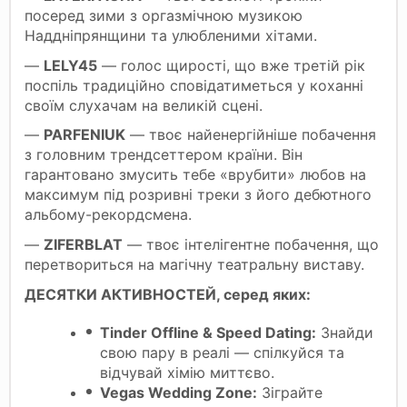
посеред зими з оргазмічною музикою
Наддніпрянщини та улюбленими хітами.
—
LELY45
— голос щирості, що вже третій рік
поспіль традиційно сповідатиметься у коханні
своїм слухачам на великій сцені.
—
PARFENIUK
— твоє найенергійніше побачення
з головним трендсеттером країни. Він
гарантовано змусить тебе «врубити» любов на
максимум під розривні треки з його дебютного
альбому-рекордсмена.
—
ZIFERBLAT
— твоє інтелігентне побачення, що
перетвориться на магічну театральну виставу.
ДЕСЯТКИ АКТИВНОСТЕЙ, серед яких:
Tinder Offline & Speed Dating:
Знайди
свою пару в реалі — спілкуйся та
відчувай хімію миттєво.
Vegas Wedding Zone:
Зіграйте