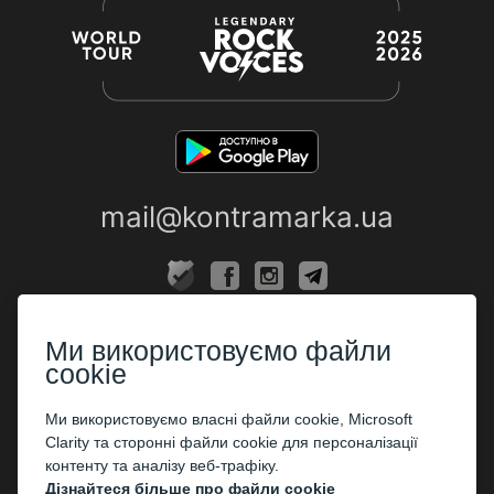
mail@kontramarka.ua
ПРО НАС
Ми використовуємо файли
Каси
cookie
ПАРТНЕРАМ
Ми використовуємо власні файли cookie, Microsoft
Clarity та сторонні файли cookie для персоналізації
Організаторам
контенту та аналізу веб-трафіку.
Корпоративним клієнтам
Дізнайтеся більше про файли cookie