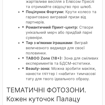
жартівливе весілля з Елвісом Преслі
та отримайте свідоцтво про шлюб.
Поцілунок Фортуни:
Крути колесо та
гарантовано вигравай призи від
партнерів.
Романтичний Принт-центр:
Створи
унікальний мерч або придбай парні
сувеніри.
Тир з м'якими іграшками
:
Виграй
величезного ведмедя для своєї
половинки.
TABOO Zone (18+):
Зона для сміливих
експериментів та БДСМ-естетики.
Beauty-зона:
Можна зробити макіяж,
нанести гліттер і «набити» тимчасові
тату для твого ідеального образу.
ТЕМАТИЧНІ ФОТОЗОНИ.
Кожен куточок Палацу