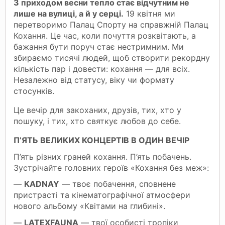
З приходом весни тепло стає відчутним не
лише на вулиці, а й у серці.
19 квітня ми
перетворимо Палац Спорту на справжній Палац
Кохання. Це час, коли почуття розквітають, а
бажання бути поруч стає нестримним. Ми
збираємо тисячі людей, щоб створити рекордну
кількість пар і довести: кохання — для всіх.
Незалежно від статусу, віку чи формату
стосунків.
Це вечір для закоханих, друзів, тих, хто у
пошуку, і тих, хто святкує любов до себе.
П’ЯТЬ ВЕЛИКИХ КОНЦЕРТІВ В ОДИН ВЕЧІР
П’ять різних граней кохання. П’ять побачень.
Зустрічайте головних героїв «Кохання без меж»:
—
KADNAY
— твоє побачення, сповнене
пристрасті та кінематографічної атмосфери
нового альбому «Квітами на глибині».
—
LATEXFAUNA
— твої особисті тропіки