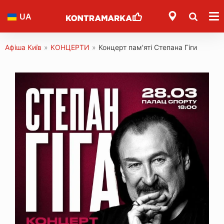
UA
Афіша Київ
»
КОНЦЕРТИ
»
Концерт пам'яті Степана Гіги