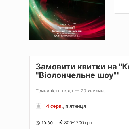
Замовити квитки на "К
"Віолончельне шоу""
Тривалість події — 70 хвилин.
14 серп.
, пʼятниця
800-1200 грн
19:30