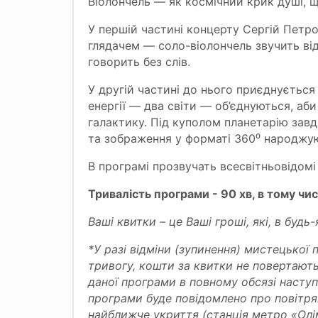
Віолончель — як космічний крик душі, щ
У першій частині концерту Сергій Петр
глядачем — соло-віолончель звучить від
говорить без слів.
У другій частині до нього приєднується 
енергії — два світи — об’єднуються, а
галактику. Під куполом планетарію завд
та зображення у форматі 360⁰ народжуют
В програмі прозвучать всесвітньовідомі 
Тривалість програми - 90 хв, в тому чис
Ваші квитки – це Ваші гроші, які, в будь-
*У разі відміни (зупинення) мистецької 
тривогу, кошти за квитки не повертають
даної програми в повному обсязі насту
програми буде повідомлено про повітрян
найближче укриття (станція метро «Олім