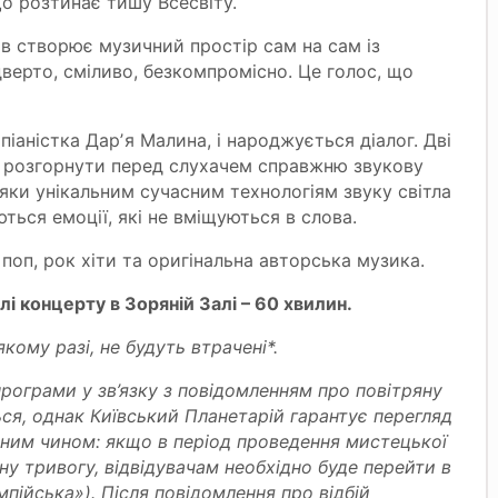
о розтинає тишу Всесвіту.
ов створює музичний простір сам на сам із
верто, сміливо, безкомпромісно. Це голос, що
піаністка Дарʼя Малина, і народжується діалог. Дві
би розгорнути перед слухачем справжню звукову
яки унікальним сучасним технологіям звуку світла
ься емоції, які не вміщуються в слова.
поп, рок хіти та оригінальна авторська музика.
лі концерту в Зоряній Залі – 60 хвилин.
якому разі, не будуть втрачені*.
програми у зв’язку з повідомленням про повітряну
ся, однак Київський Планетарій гарантує перегляд
пним чином: якщо в період проведення мистецької
у тривогу, відвідувачам необхідно буде перейти в
пійська»). Після повідомлення про відбій