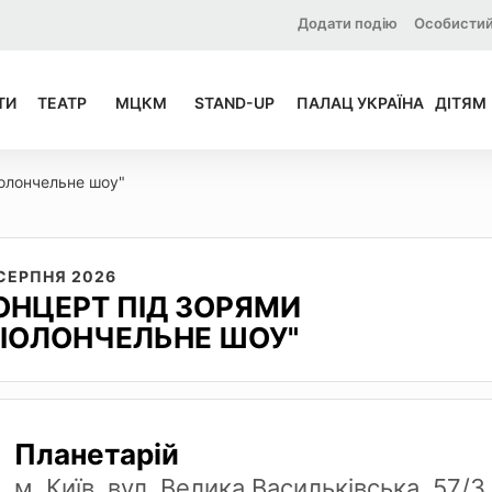
Додати подію
Особистий
ТИ
ТЕАТР
МЦКМ
STAND-UP
ПАЛАЦ УКРАЇНА
ДІТЯМ
іолончельне шоу"
 СЕРПНЯ 2026
ОНЦЕРТ ПІД ЗОРЯМИ
ВІОЛОНЧЕЛЬНЕ ШОУ"
Планетарій
м. Київ, вул. Велика Васильківська, 57/3