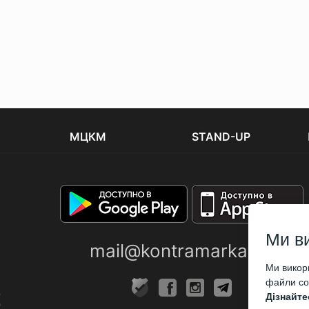
МЦКМ
STAND-UP
Ми в
mail@kontramarka.ua
Ми викори
файли coo
Дізнайте