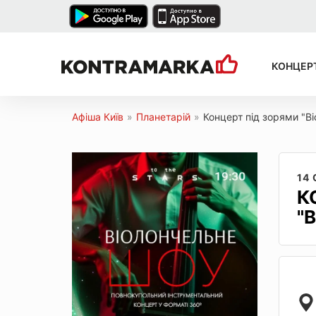
КОНЦЕР
Афіша Київ
»
Планетарій
»
Концерт під зорями "В
14
К
"