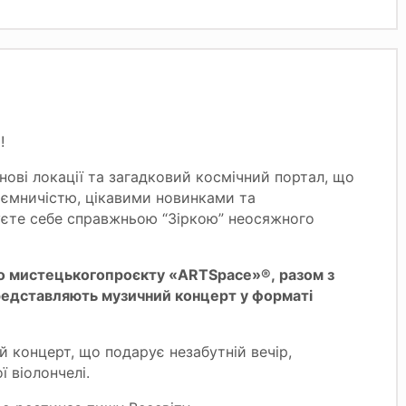
!
ові локації та загадковий космічний портал, що
аємничістю, цікавими новинками та
єте себе справжньою “Зіркою” неосяжного
го мистецького
про
є
кту «ARTSpace»®
,
разом
з
едставляють музичний концерт у форматі
 концерт, що подарує незабутній вечір,
 віолончелі.