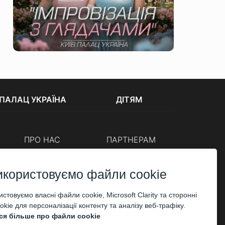
ПАЛАЦ УКРАЇНА
ДІТЯМ
ПРО НАС
ПАРТНЕРАМ
Каси
Організаторам
Корпоративним клієнтам
икористовуємо файли cookie
ОПЛАТА
стовуємо власні файли cookie, Microsoft Clarity та сторонні
kie для персоналізації контенту та аналізу веб-трафіку.
ся більше про файли cookie