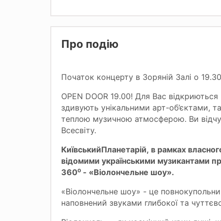
Про подію
Початок концерту в Зоряній Залі о 19.30
OPEN DOOR 19.00! Для Вас відкриються н
здивують унікальними арт-об’єктами, т
теплою музичною атмосферою. Ви відчу
Всесвіту.
Київський
Планетарій
,
в рамках власно
відомими українськими музикантами
пр
360⁰
-
«
Віолончельне шоу».
«Віолончельне шоу» - це повнокупольний
наповнений звуками глибокої та чуттєвої