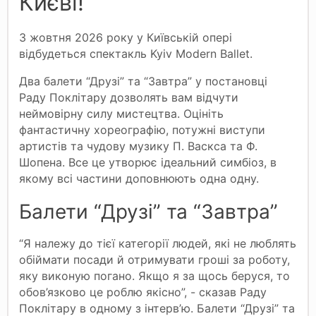
Києві!
3 жовтня 2026 року у Київській опері
відбудеться спектакль Kyiv Modern Ballet.
Два балети “Друзі” та “Завтра” у постановці
Раду Поклітару дозволять вам відчути
неймовірну силу мистецтва. Оцініть
фантастичну хореографію, потужні виступи
артистів та чудову музику П. Васкса та Ф.
Шопена. Все це утворює ідеальний симбіоз, в
якому всі частини доповнюють одна одну.
Балети “Друзі” та “Завтра”
“Я належу до тієї категорії людей, які не люблять
обіймати посади й отримувати гроші за роботу,
яку виконую погано. Якщо я за щось беруся, то
обов’язково це роблю якісно”, - сказав Раду
Поклітару в одному з інтерв’ю. Балети “Друзі” та