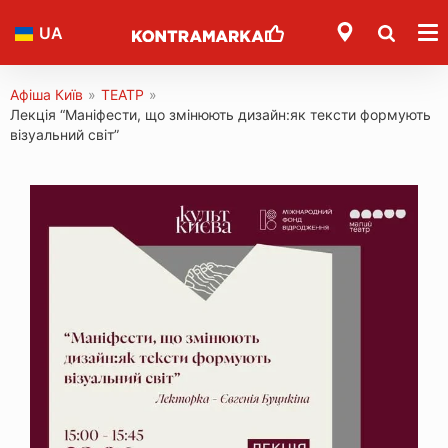
UA
Афіша Київ
»
ТЕАТР
»
Лекція “Маніфести, що змінюють дизайн:як тексти формують
візуальний світ”