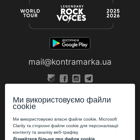
mail@kontramarka.ua
ПРО НАС
Ми використовуємо файли
Каси
cookie
ПАРТНЕРАМ
Ми використовуємо власні файли cookie, Microsoft
Clarity та сторонні файли cookie для персоналізації
Організаторам
контенту та аналізу веб-трафіку.
Корпоративним клієнтам
Дізнайтеся більше про файли cookie