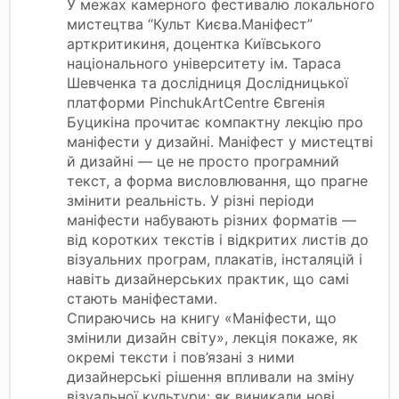
У межах камерного фестивалю локального
мистецтва “Культ Києва.Маніфест”
арткритикиня, доцентка Київського
національного університету ім. Тараса
Шевченка та дослідниця Дослідницької
платформи PinchukArtCentre Євгенія
Буцикіна прочитає компактну лекцію про
маніфести у дизайні. Маніфест у мистецтві
й дизайні — це не просто програмний
текст, а форма висловлювання, що прагне
змінити реальність. У різні періоди
маніфести набувають різних форматів —
від коротких текстів і відкритих листів до
візуальних програм, плакатів, інсталяцій і
навіть дизайнерських практик, що самі
стають маніфестами.
Спираючись на книгу «Маніфести, що
змінили дизайн світу», лекція покаже, як
окремі тексти і пов’язані з ними
дизайнерські рішення впливали на зміну
візуальної культури: як виникали нові