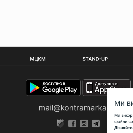
МЦКМ
STAND-UP
Ми в
mail@kontramarka.ua
Ми викори
файли coo
Дізнайте