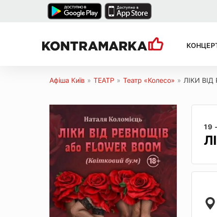
КОНЦЕР
Афіша Київ
»
ТЕАТР
»
Театр «Колесо»
»
ЛІКИ ВІД
19 
Л