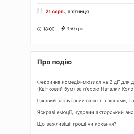
21 серп.
, пʼятниця
350 грн
18:00
Про подію
Феєрична комедія-мюзикл на 2 дії для
(Квітковий бум) за п'єсою Наталки Коло
Цікавий заплутаний сюжет з піснями, та
Яскраві емоції, чудовий акторський анса
Що важливіші: гроші чи кохання?