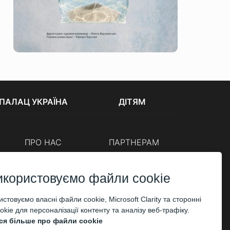
ПАЛАЦ УКРАЇНА
ДІТЯМ
ПРО НАС
ПАРТНЕРАМ
Каси
Організаторам
Корпоративним клієнтам
икористовуємо файли cookie
ОПЛАТА
стовуємо власні файли cookie, Microsoft Clarity та сторонні
kie для персоналізації контенту та аналізу веб-трафіку.
ся більше про файли cookie