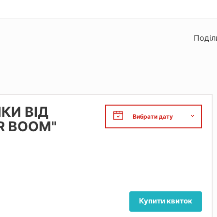
Поділ
ІКИ ВІД
R BOOM"
Купити квиток