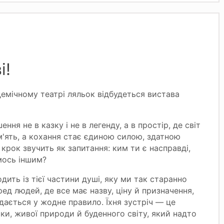
і!
демічному театрі ляльок відбудеться вистава
ння не в казку і не в легенду, а в простір, де світ
м'ять, а кохання стає єдиною силою, здатною
крок звучить як запитання: ким ти є насправді,
мось іншим?
дить із тієї частини душі, яку ми так старанно
д людей, де все має назву, ціну й призначення,
дається у жодне правило. Їхня зустріч — це
чки, живої природи й буденного світу, який надто