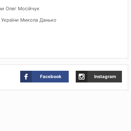
и Олег Мосійчук
України Микола Данько
Facebook
Instagram