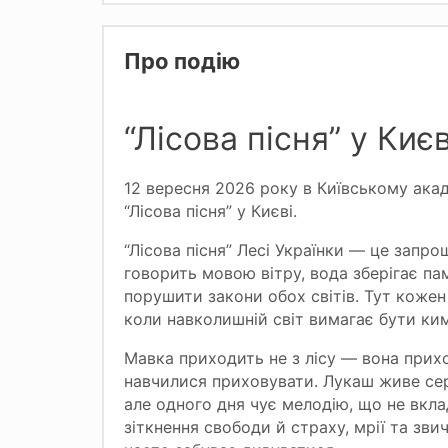
Про подію
“Лісова пісня” у Києв
12 вересня 2026 року в Київському ака
“Лісова пісня” у Києві.
“Лісова пісня” Лесі Українки — це запроше
говорить мовою вітру, вода зберігає па
порушити закони обох світів. Тут кожен 
коли навколишній світ вимагає бути ки
Мавка приходить не з лісу — вона прихо
навчилися приховувати. Лукаш живе сере
але одного дня чує мелодію, що не вкла
зіткнення свободи й страху, мрії та зви