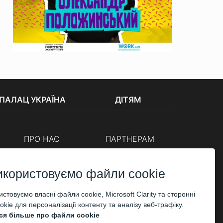
ПАЛАЦ УКРАЇНА
ДІТЯМ
ПРО НАС
ПАРТНЕРАМ
Каси
Організаторам
Корпоративним клієнтам
икористовуємо файли cookie
ОПЛАТА
стовуємо власні файли cookie, Microsoft Clarity та сторонні
kie для персоналізації контенту та аналізу веб-трафіку.
ся більше про файли cookie