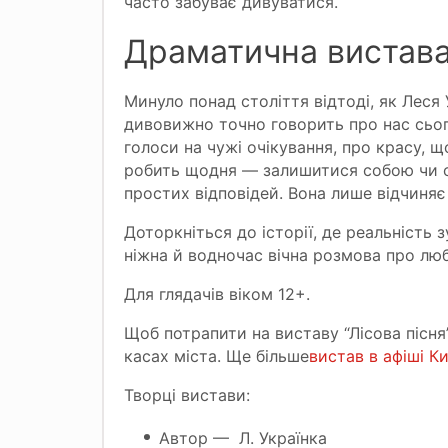
часто забуває дивуватися.
Драматична вистава-
Минуло понад століття відтоді, як Леся
дивовижно точно говорить про нас сьог
голоси на чужі очікування, про красу, щ
робить щодня — залишитися собою чи ст
простих відповідей. Вона лише відчиняє 
Доторкніться до історії, де реальність 
ніжна й водночас вічна розмова про лю
Для глядачів віком 12+.
Щоб потрапити на виставу “Лісова пісня”
касах міста. Ще більше
вистав в афіші К
Творці вистави:
Автор — Л. Українка