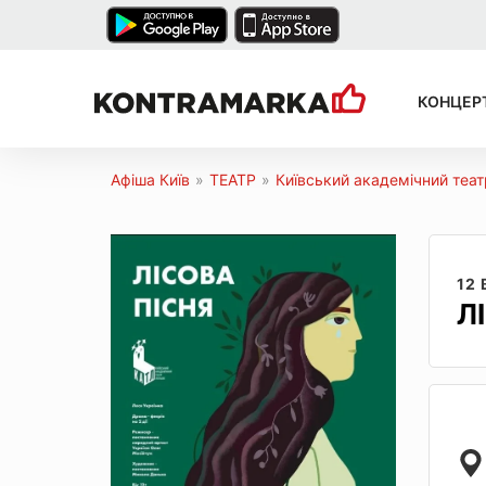
КОНЦЕР
Афіша Київ
»
ТЕАТР
»
Київський академічний теат
12
Л