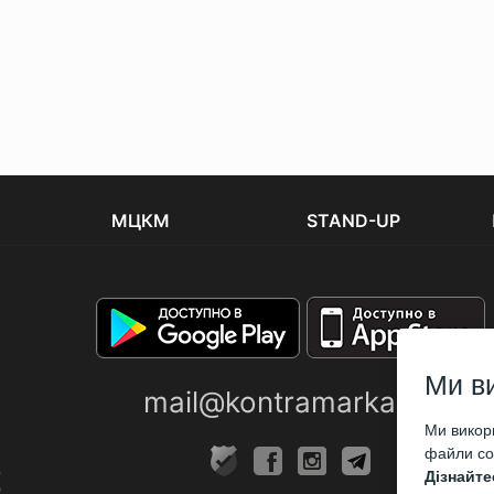
МЦКМ
STAND-UP
Ми в
mail@kontramarka.ua
Ми викори
файли coo
Дізнайте