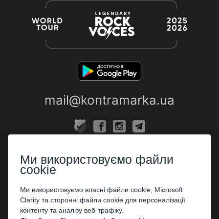
mail@kontramarka.ua
ПРО НАС
Ми використовуємо файли
Каси
cookie
ПАРТНЕРАМ
Ми використовуємо власні файли cookie, Microsoft
Clarity та сторонні файли cookie для персоналізації
Організаторам
контенту та аналізу веб-трафіку.
Корпоративним клієнтам