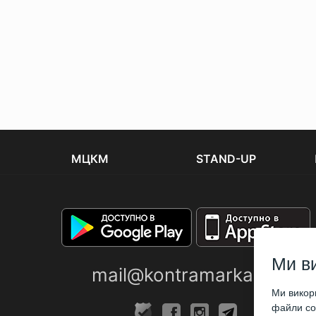
МЦКМ
STAND-UP
Ми в
mail@kontramarka.ua
Ми викори
файли coo