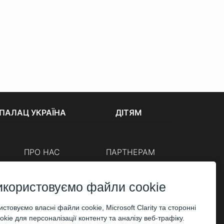
ПАЛАЦ УКРАЇНА
ДІТЯМ
ПРО НАС
ПАРТНЕРАМ
Каси
Організаторам
Корпоративним клієнтам
икористовуємо файли cookie
ОПЛАТА
стовуємо власні файли cookie, Microsoft Clarity та сторонні
kie для персоналізації контенту та аналізу веб-трафіку.