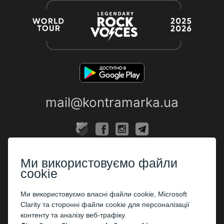
mail@kontramarka.ua
ПРО НАС
Ми використовуємо файли
Каси
cookie
ПАРТНЕРАМ
Ми використовуємо власні файли cookie, Microsoft
Clarity та сторонні файли cookie для персоналізації
Організаторам
контенту та аналізу веб-трафіку.
Корпоративним клієнтам