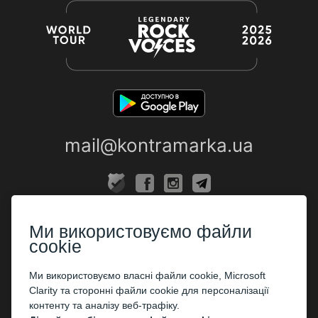
mail@kontramarka.ua
ПРО НАС
Ми використовуємо файли
Каси
cookie
ПАРТНЕРАМ
Ми використовуємо власні файли cookie, Microsoft
Clarity та сторонні файли cookie для персоналізації
Організаторам
контенту та аналізу веб-трафіку.
Корпоративним клієнтам