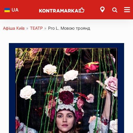
UA
Афіша Київ
»
ТЕАТР
»
Pro L. Мовою троянд